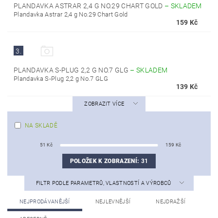
PLANDAVKA ASTRAR 2,4 G NO.29 CHART GOLD
–
SKLADEM
Plandavka Astrar 2,4 g No.29 Chart Gold
159 Kč
3.
PLANDAVKA S-PLUG 2,2 G NO.7 GLG
–
SKLADEM
Plandavka S-Plug 2,2 g No.7 GLG
139 Kč
ZOBRAZIT VÍCE
NA SKLADĚ
51
Kč
159
Kč
POLOŽEK K ZOBRAZENÍ:
31
FILTR PODLE PARAMETRŮ, VLASTNOSTÍ A VÝROBCŮ
NEJPRODÁVANĚJŠÍ
NEJLEVNĚJŠÍ
NEJDRAŽŠÍ