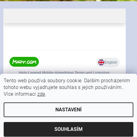
Tento web používá soubory cookie. Dalším procházením
tohoto webu vyjadřujete souhlas s jejich používáním..
Více informací
zde
.
|
Shoptet.cz
Můjprvníeshop.cz
NASTAVENÍ
2026 © FORFISHER.CZ, všechna práva vyhrazena
Vytvořil Shoptet
SOUHLASÍM