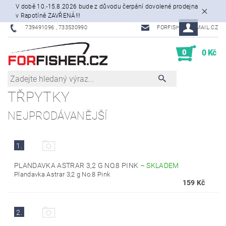
V době 10.-15.8.2026 bude z důvodu čerpání dovolené prodejna
v Rapotíně ZAVŘENÁ!!!
739491096 , 733530990
FORFISHER@EMAIL.CZ
0
0 Kč
TŘPYTKY
NEJPRODÁVANĚJŠÍ
1.
PLANDAVKA ASTRAR 3,2 G NO.8 PINK
–
SKLADEM
Plandavka Astrar 3,2 g No.8 Pink
159 Kč
2.