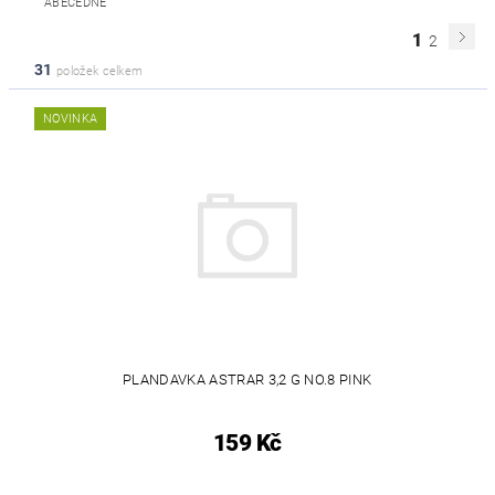
ABECEDNĚ
1
2
31
položek celkem
NOVINKA
PLANDAVKA ASTRAR 3,2 G NO.8 PINK
159 Kč