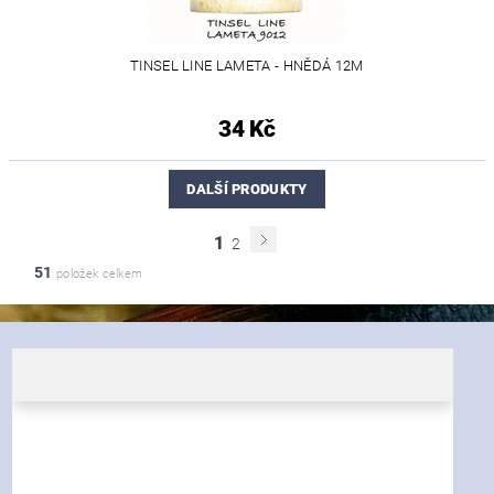
TINSEL LINE LAMETA - HNĚDÁ 12M
34 Kč
DALŠÍ PRODUKTY
1
2
51
položek celkem