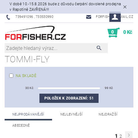
V době 10.-15.8.2026 bude z důvodu čerpání dovolené prodejna
v Rapotíně ZAVŘENÁ!!!
739491096 , 733530990
FORFISHER@EMAIL.CZ
0
0 Kč
TOMMI-FLY
NA SKLADĚ
30
Kč
99
Kč
POLOŽEK K ZOBRAZENÍ:
51
NEJPRODÁVANĚJŠÍ
NEJLEVNĚJŠÍ
NEJDRAŽŠÍ
ABECEDNĚ
1
2