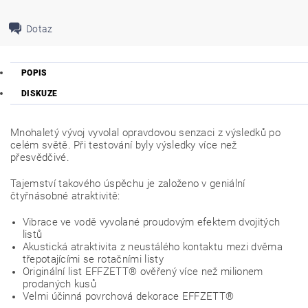
Dotaz
POPIS
DISKUZE
Mnohaletý vývoj vyvolal opravdovou senzaci z výsledků po
celém světě. Při testování byly výsledky více než
přesvědčivé.
Tajemství takového úspěchu je založeno v geniální
čtyřnásobné atraktivitě:
Vibrace ve vodě vyvolané proudovým efektem dvojitých
listů
Akustická atraktivita z neustálého kontaktu mezi dvěma
třepotajícími se rotačními listy
Originální list EFFZETT® ověřený více než milionem
prodaných kusů
Velmi účinná povrchová dekorace EFFZETT®