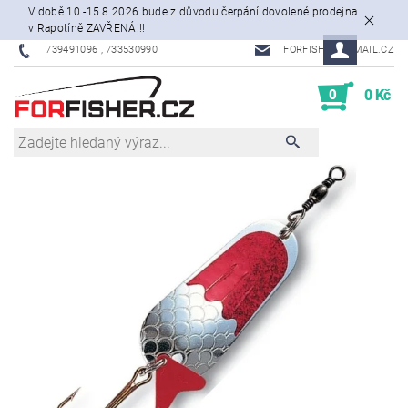
V době 10.-15.8.2026 bude z důvodu čerpání dovolené prodejna
v Rapotíně ZAVŘENÁ!!!
739491096 , 733530990
FORFISHER@EMAIL.CZ
0
0 Kč