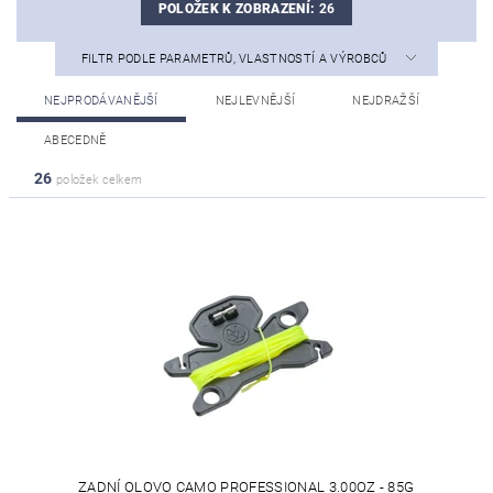
POLOŽEK K ZOBRAZENÍ:
26
FILTR PODLE PARAMETRŮ, VLASTNOSTÍ A VÝROBCŮ
NEJPRODÁVANĚJŠÍ
NEJLEVNĚJŠÍ
NEJDRAŽŠÍ
ABECEDNĚ
26
položek celkem
ZADNÍ OLOVO CAMO PROFESSIONAL 3.00OZ - 85G