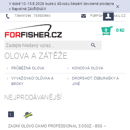
V době 10.-15.8.2026 bude z důvodu čerpání dovolené prodejna
v Rapotíně ZAVŘENÁ!!!
739491096 , 733530990
FORFISHER@EMAIL.CZ
0
0 Kč
OLOVA A ZÁTĚŽE
PRŮBĚŽNÁ OLOVA
KONCOVÁ OLOVA
VYVAŽOVACÍ OLŮVKA A
DROPSHOT, ČEBURAŠKY A
BROKY
JINÉ
NEJPRODÁVANĚJŠÍ
1.
ZADNÍ OLOVO CAMO PROFESSIONAL 3.00OZ - 85G
–