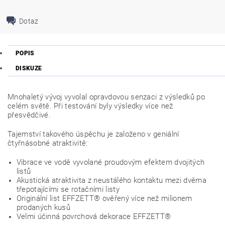
Dotaz
POPIS
DISKUZE
Mnohaletý vývoj vyvolal opravdovou senzaci z výsledků po
celém světě. Při testování byly výsledky více než
přesvědčivé.
Tajemství takového úspěchu je založeno v geniální
čtyřnásobné atraktivitě:
Vibrace ve vodě vyvolané proudovým efektem dvojitých
listů
Akustická atraktivita z neustálého kontaktu mezi dvěma
třepotajícími se rotačními listy
Originální list EFFZETT® ověřený více než milionem
prodaných kusů
Velmi účinná povrchová dekorace EFFZETT®