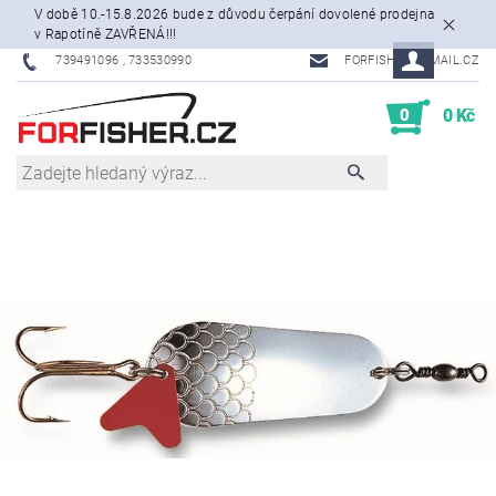
V době 10.-15.8.2026 bude z důvodu čerpání dovolené prodejna
v Rapotíně ZAVŘENÁ!!!
739491096 , 733530990
FORFISHER@EMAIL.CZ
0
0 Kč