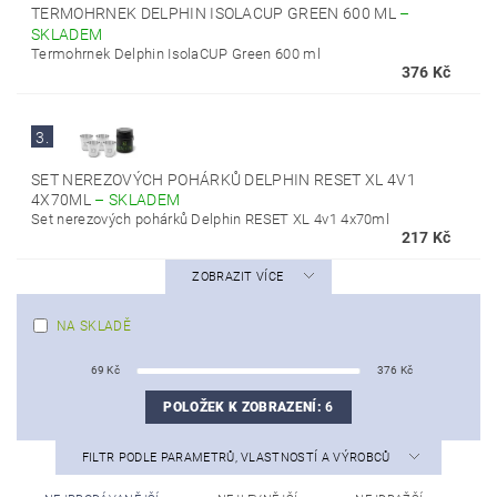
TERMOHRNEK DELPHIN ISOLACUP GREEN 600 ML
–
SKLADEM
Termohrnek Delphin IsolaCUP Green 600 ml
376 Kč
3.
SET NEREZOVÝCH POHÁRKŮ DELPHIN RESET XL 4V1
4X70ML
–
SKLADEM
Set nerezových pohárků Delphin RESET XL 4v1 4x70ml
217 Kč
ZOBRAZIT VÍCE
NA SKLADĚ
69
Kč
376
Kč
POLOŽEK K ZOBRAZENÍ:
6
FILTR PODLE PARAMETRŮ, VLASTNOSTÍ A VÝROBCŮ