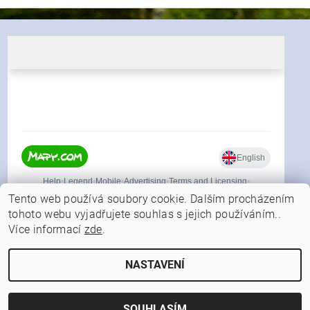
Tento web používá soubory cookie. Dalším procházením
tohoto webu vyjadřujete souhlas s jejich používáním..
Více informací
zde
.
|
Shoptet.cz
Můjprvníeshop.cz
NASTAVENÍ
2026 © FORFISHER.CZ, všechna práva vyhrazena
Vytvořil Shoptet
SOUHLASÍM