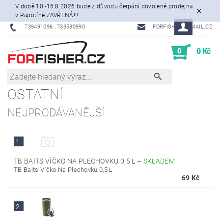
V době 10.-15.8.2026 bude z důvodu čerpání dovolené prodejna
v Rapotíně ZAVŘENÁ!!!
739491096 , 733530990
FORFISHER@EMAIL.CZ
0
0 Kč
OSTATNÍ
NEJPRODÁVANĚJŠÍ
1.
TB BAITS VÍČKO NA PLECHOVKU 0,5 L
–
SKLADEM
TB Baits Víčko Na Plechovku 0,5 L
69 Kč
2.