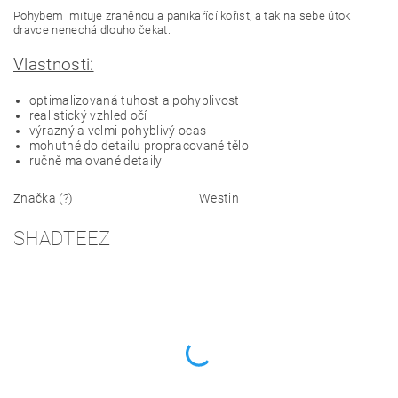
Pohybem imituje zraněnou a panikařící kořist, a tak na sebe útok
dravce nenechá dlouho čekat.
Vlastnosti:
optimalizovaná tuhost a pohyblivost
realistický vzhled očí
výrazný a velmi pohyblivý ocas
mohutné do detailu propracované tělo
ručně malované detaily
Značka (?)
Westin
SHADTEEZ