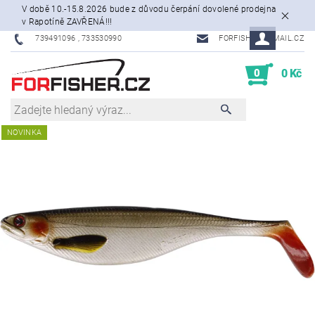
V době 10.-15.8.2026 bude z důvodu čerpání dovolené prodejna
v Rapotíně ZAVŘENÁ!!!
739491096 , 733530990
FORFISHER@EMAIL.CZ
0
0 Kč
NOVINKA