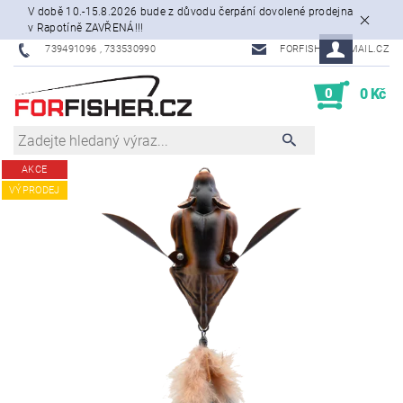
V době 10.-15.8.2026 bude z důvodu čerpání dovolené prodejna
v Rapotíně ZAVŘENÁ!!!
739491096 , 733530990
FORFISHER@EMAIL.CZ
0
0 Kč
AKCE
VÝPRODEJ