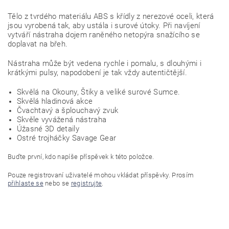
Tělo z tvrdého materiálu ABS s křídly z nerezové oceli, která
jsou vyrobená tak, aby ustála i surové útoky. Při navíjení
vytváří nástraha dojem raněného netopýra snažícího se
doplavat na břeh.
Nástraha může být vedena rychle i pomalu, s dlouhými i
krátkými pulsy, napodobení je tak vždy autentičtější.
Skvělá na Okouny, Štiky a veliké surové Sumce.
Skvělá hladinová akce
Čvachtavý a šplouchavý zvuk
Skvěle vyvážená nástraha
Úžasné 3D detaily
Ostré trojháčky Savage Gear
Buďte první, kdo napíše příspěvek k této položce.
Pouze registrovaní uživatelé mohou vkládat příspěvky. Prosím
přihlaste se
nebo se
registrujte
.