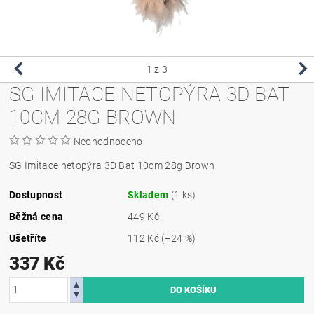
1
z 3
SG IMITACE NETOPÝRA 3D BAT
10CM 28G BROWN
Neohodnoceno
SG Imitace netopýra 3D Bat 10cm 28g Brown
Dostupnost
Skladem
(1 ks)
Běžná cena
449 Kč
Ušetříte
112 Kč
(–24 %)
337 Kč