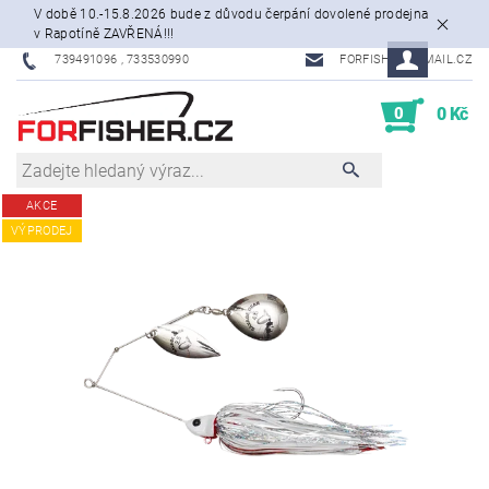
V době 10.-15.8.2026 bude z důvodu čerpání dovolené prodejna
v Rapotíně ZAVŘENÁ!!!
739491096 , 733530990
FORFISHER@EMAIL.CZ
0
0 Kč
AKCE
VÝPRODEJ