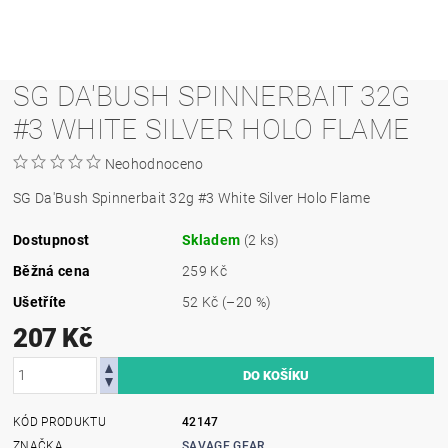
SG DA'BUSH SPINNERBAIT 32G
#3 WHITE SILVER HOLO FLAME
Neohodnoceno
SG Da'Bush Spinnerbait 32g #3 White Silver Holo Flame
Dostupnost
Skladem
(2 ks)
Běžná cena
259 Kč
Ušetříte
52 Kč
(–20 %)
207 Kč
KÓD PRODUKTU
42147
ZNAČKA
SAVAGE GEAR