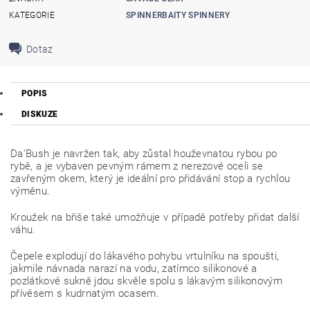
KATEGORIE
SPINNERBAITY SPINNERY
Dotaz
POPIS
DISKUZE
Da'Bush je navržen tak, aby zůstal houževnatou rybou po
rybě, a je vybaven pevným rámem z nerezové oceli se
zavřeným okem, který je ideální pro přidávání stop a rychlou
výměnu.
Kroužek na břiše také umožňuje v případě potřeby přidat další
váhu.
Čepele explodují do lákavého pohybu vrtulníku na spoušti,
jakmile návnada narazí na vodu, zatímco silikonové a
pozlátkové sukně jdou skvěle spolu s lákavým silikonovým
přívěsem s kudrnatým ocasem.