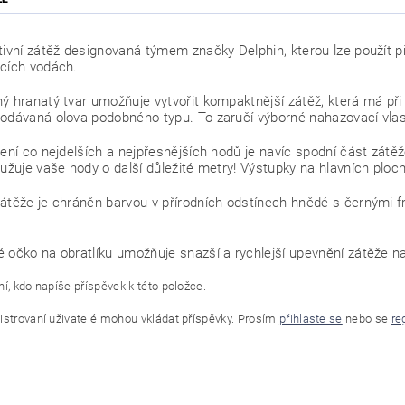
tivní zátěž designovaná týmem značky Delphin, kterou lze použít p
cích vodách.
ý hranatý tvar umožňuje vytvořit kompaktnější zátěž, která má p
odávaná olova podobného typu. To zaručí výborné nahazovací vlast
lení co nejdelších a nejpřesnějších hodů je navíc spodní část zátě
lužuje vaše hody o další důležité metry! Výstupky na hlavních ploch
átěže je chráněn barvou v přírodních odstínech hnědé s černými fr
 očko na obratlíku umožňuje snazší a rychlejší upevnění zátěže n
í, kdo napíše příspěvek k této položce.
istrovaní uživatelé mohou vkládat příspěvky. Prosím
přihlaste se
nebo se
re