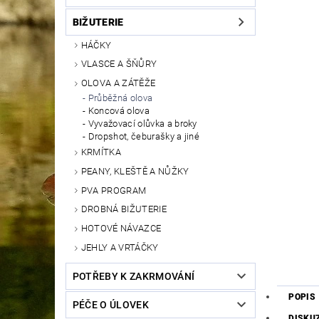
BIŽUTERIE
HÁČKY
VLASCE A ŠŇŮRY
OLOVA A ZÁTĚŽE
Průběžná olova
Koncová olova
Vyvažovací olůvka a broky
Dropshot, čeburašky a jiné
KRMÍTKA
PEANY, KLEŠTĚ A NŮŽKY
PVA PROGRAM
DROBNÁ BIŽUTERIE
HOTOVÉ NÁVAZCE
JEHLY A VRTÁČKY
POTŘEBY K ZAKRMOVÁNÍ
POPIS
PÉČE O ÚLOVEK
DISKU