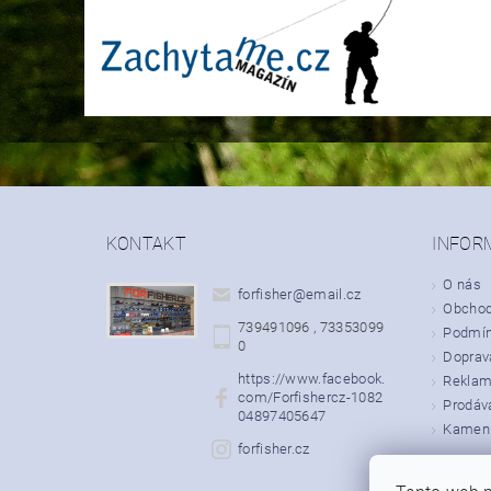
KONTAKT
INFOR
O nás
forfisher
@
email.cz
Obchod
739491096 , 73353099
Podmín
0
Doprava
https://www.facebook.
Rekla
com/Forfishercz-1082
Prodáv
04897405647
Kamenn
forfisher.cz