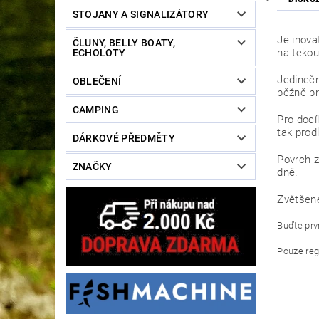
STOJANY A SIGNALIZÁTORY
Je inova
ČLUNY, BELLY BOATY,
na tekou
ECHOLOTY
Jedinečn
OBLEČENÍ
běžně pr
CAMPING
Pro docí
tak prod
DÁRKOVÉ PŘEDMĚTY
Povrch z
ZNAČKY
dně.
Zvětšené
Buďte prvn
Pouze reg