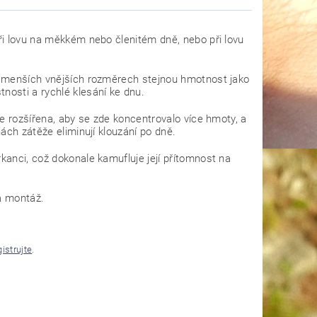
ři lovu na měkkém nebo členitém dně, nebo při lovu
ři menších vnějších rozměrech stejnou hmotnost jako
nosti a rychlé klesání ke dnu.
že rozšířena, aby se zde koncentrovalo více hmoty, a
ách zátěže eliminují klouzání po dně.
kanci, což dokonale kamufluje její přítomnost na
a montáž.
gistrujte
.