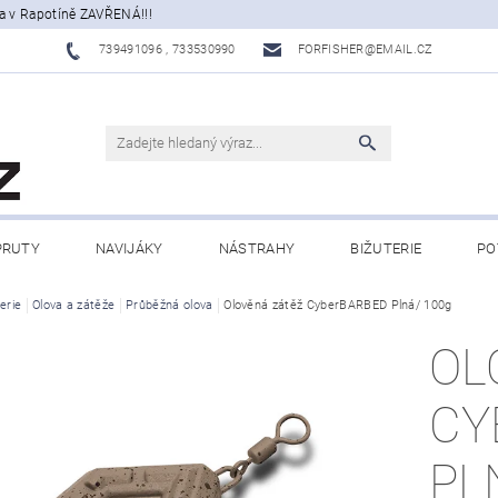
a v Rapotíně ZAVŘENÁ!!!
739491096 , 733530990
FORFISHER@EMAIL.CZ
PRUTY
NAVIJÁKY
NÁSTRAHY
BIŽUTERIE
PO
ATY, ECHOLOTY
erie
Olova a zátěže
Průběžná olova
OBLEČENÍ
Olověná zátěž CyberBARBED Plná/ 100g
CAMPING
DÁRKOVÉ PŘ
OL
BLOG
CY
PL