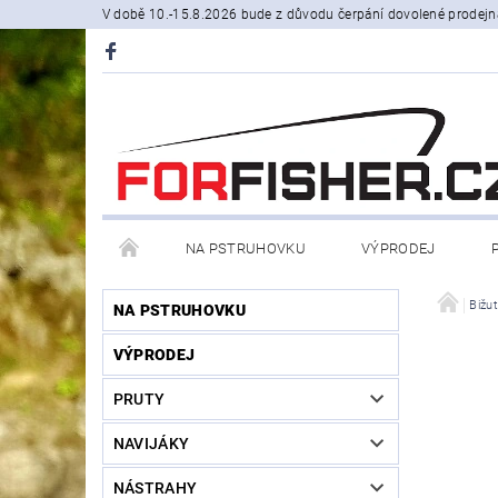
V době 10.-15.8.2026 bude z důvodu čerpání dovolené prodejn
NA PSTRUHOVKU
VÝPRODEJ
STOJANY A SIGNALIZÁTORY
ČLUNY, BELLY BO
Bižut
NA PSTRUHOVKU
VÝPRODEJ
PRODÁVANÉ ZNAČKY
NOVINKY U NÁS
PRUTY
NAVIJÁKY
NÁSTRAHY