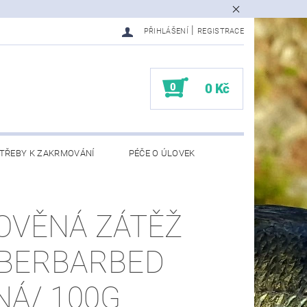
|
PŘIHLÁŠENÍ
REGISTRACE
0
0 Kč
TŘEBY K ZAKRMOVÁNÍ
PÉČE O ÚLOVEK
EDMĚTY
KONTAKTY
OVĚNÁ ZÁTĚŽ
BERBARBED
NÁ/ 100G