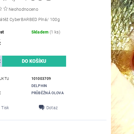
Neohodnoceno
zátěž CyberBARBED Plná/ 100g
st
Skladem
(1 ks)
č
UKTU
101003709
DELPHIN
E
PRŮBĚŽNÁ OLOVA
Tisk
Dotaz