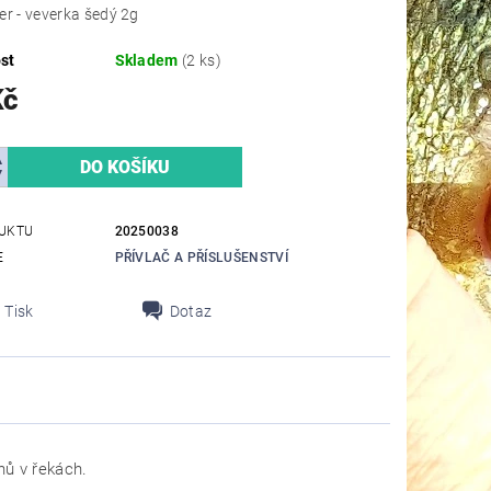
er - veverka šedý 2g
st
Skladem
(2 ks)
Kč
UKTU
20250038
E
PŘÍVLAČ A PŘÍSLUŠENSTVÍ
Tisk
Dotaz
hů v řekách.