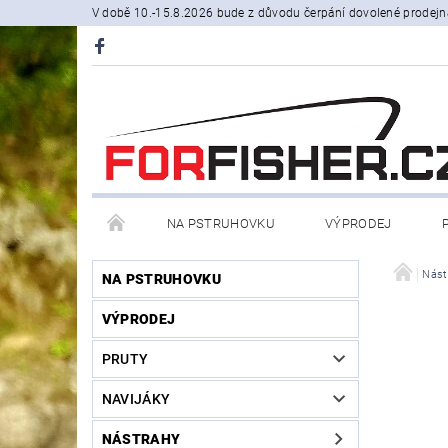
V době 10.-15.8.2026 bude z důvodu čerpání dovolené prodejn
NA PSTRUHOVKU
VÝPRODEJ
STOJANY A SIGNALIZÁTORY
ČLUNY, BELLY BO
Nást
NA PSTRUHOVKU
VÝPRODEJ
PRODÁVANÉ ZNAČKY
NOVINKY U NÁS
PRUTY
NAVIJÁKY
NÁSTRAHY