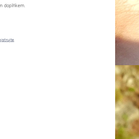
ým doplňkem.
gistrujte
.