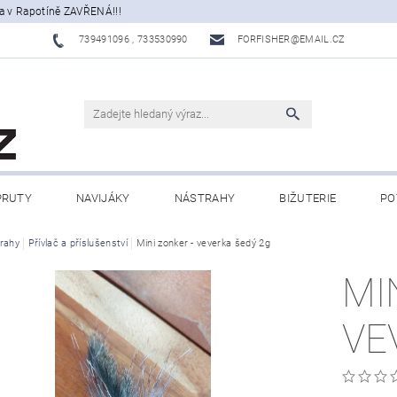
a v Rapotíně ZAVŘENÁ!!!
739491096 , 733530990
FORFISHER@EMAIL.CZ
PRUTY
NAVIJÁKY
NÁSTRAHY
BIŽUTERIE
PO
ATY, ECHOLOTY
rahy
Přívlač a příslušenství
OBLEČENÍ
Mini zonker - veverka šedý 2g
CAMPING
DÁRKOVÉ PŘ
MI
BLOG
VE