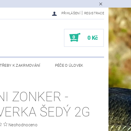
|
PŘIHLÁŠENÍ
REGISTRACE
0
0 Kč
TŘEBY K ZAKRMOVÁNÍ
PÉČE O ÚLOVEK
EDMĚTY
KONTAKTY
NI ZONKER -
VERKA ŠEDÝ 2G
Neohodnoceno