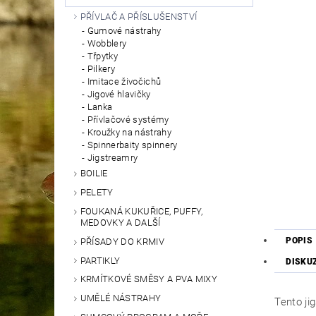
PŘÍVLAČ A PŘÍSLUŠENSTVÍ
Gumové nástrahy
Wobblery
Třpytky
Pilkery
Imitace živočichů
Jigové hlavičky
Lanka
Přívlačové systémy
Kroužky na nástrahy
Spinnerbaity spinnery
Jigstreamry
BOILIE
PELETY
FOUKANÁ KUKUŘICE, PUFFY,
MEDOVKY A DALŠÍ
POPIS
PŘÍSADY DO KRMIV
PARTIKLY
DISKU
KRMÍTKOVÉ SMĚSY A PVA MIXY
UMĚLÉ NÁSTRAHY
Tento ji