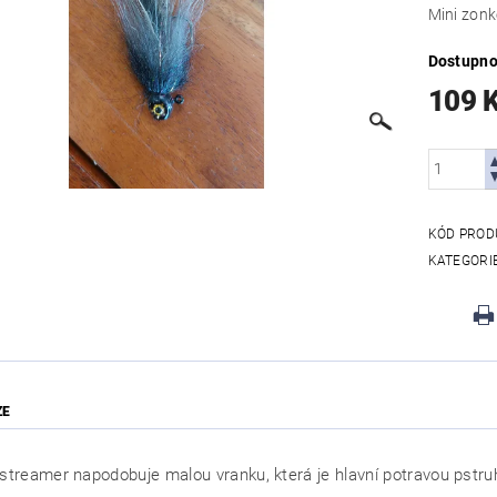
Mini zonk
Dostupno
109 
KÓD PROD
KATEGORI
ZE
gstreamer napodobuje malou vranku, která je hlavní potravou pstru