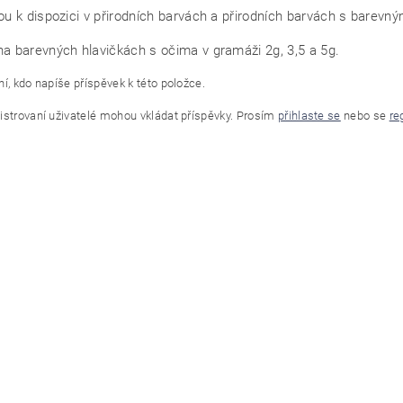
ou k dispozici v přirodních barvách a přirodních barvách s barevn
a barevných hlavičkách s očima v gramáži 2g, 3,5 a 5g.
í, kdo napíše příspěvek k této položce.
istrovaní uživatelé mohou vkládat příspěvky. Prosím
přihlaste se
nebo se
re