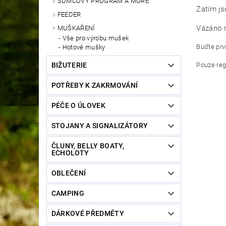
SUMCOVÝ PROGRAM A MOŘE
Zatím js
FEEDER
Vázáno n
MUŠKAŘENÍ
Vše pro výrobu mušek
Buďte prvn
Hotové mušky
Pouze reg
BIŽUTERIE
POTŘEBY K ZAKRMOVÁNÍ
PÉČE O ÚLOVEK
STOJANY A SIGNALIZÁTORY
ČLUNY, BELLY BOATY,
ECHOLOTY
OBLEČENÍ
CAMPING
DÁRKOVÉ PŘEDMĚTY