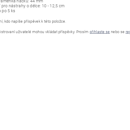
 raménka háčku: 44 mm
í pro nástrahy o délce: 10 - 12,5 cm
 po 5 ks
í, kdo napíše příspěvek k této položce.
istrovaní uživatelé mohou vkládat příspěvky. Prosím
přihlaste se
nebo se
re