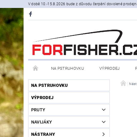
V době 10.-15.8.2026 bude z důvodu čerpání dovolené prodejn
NA PSTRUHOVKU
VÝPRODEJ
STOJANY A SIGNALIZÁTORY
ČLUNY, BELLY BO
Nást
NA PSTRUHOVKU
VÝPRODEJ
PRODÁVANÉ ZNAČKY
NOVINKY U NÁS
PRUTY
NAVIJÁKY
NÁSTRAHY