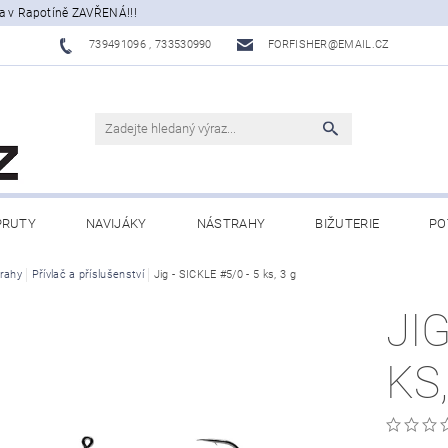
a v Rapotíně ZAVŘENÁ!!!
739491096 , 733530990
FORFISHER@EMAIL.CZ
PRUTY
NAVIJÁKY
NÁSTRAHY
BIŽUTERIE
PO
ATY, ECHOLOTY
rahy
Přívlač a příslušenství
OBLEČENÍ
Jig - SICKLE #5/0 - 5 ks, 3 g
CAMPING
DÁRKOVÉ PŘ
JIG
BLOG
KS,