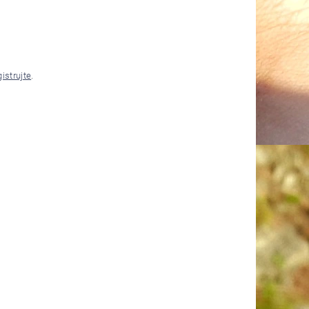
gistrujte
.