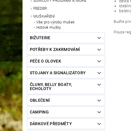
SUMCOVÝ PROGRAM A MOŘE
délka
ideáln
FEEDER
baleno
MUŠKAŘENÍ
Buďte prvn
Vše pro výrobu mušek
Hotové mušky
Pouze reg
BIŽUTERIE
POTŘEBY K ZAKRMOVÁNÍ
PÉČE O ÚLOVEK
STOJANY A SIGNALIZÁTORY
ČLUNY, BELLY BOATY,
ECHOLOTY
OBLEČENÍ
CAMPING
DÁRKOVÉ PŘEDMĚTY