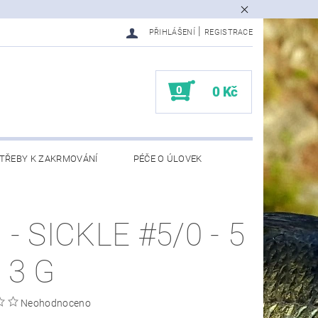
|
PŘIHLÁŠENÍ
REGISTRACE
0
0 Kč
TŘEBY K ZAKRMOVÁNÍ
PÉČE O ÚLOVEK
EDMĚTY
KONTAKTY
 - SICKLE #5/0 - 5
 3 G
Neohodnoceno