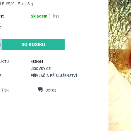
LE #5/0 - 5 ks, 3 g
st
Skladem
(1 ks)
č
UKTU
485464
JIGOVKY.CZ
E
PŘÍVLAČ A PŘÍSLUŠENSTVÍ
Tisk
Dotaz