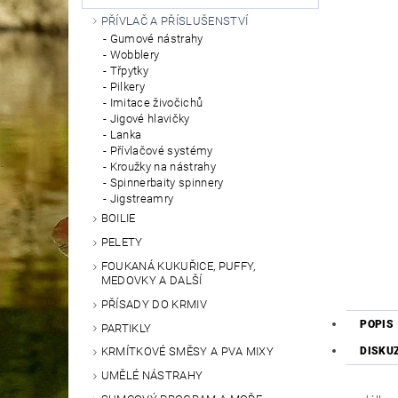
PŘÍVLAČ A PŘÍSLUŠENSTVÍ
Gumové nástrahy
Wobblery
Třpytky
Pilkery
Imitace živočichů
Jigové hlavičky
Lanka
Přívlačové systémy
Kroužky na nástrahy
Spinnerbaity spinnery
Jigstreamry
BOILIE
PELETY
FOUKANÁ KUKUŘICE, PUFFY,
MEDOVKY A DALŠÍ
PŘÍSADY DO KRMIV
POPIS
PARTIKLY
DISKU
KRMÍTKOVÉ SMĚSY A PVA MIXY
UMĚLÉ NÁSTRAHY