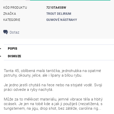
KÓD PRODUKTU
7210TA45BW
ZNAČKA
TROUT DELIRIUM
KATEGORIE
GUMOVÉ NÁSTRAHY
Dotaz
POPIS
DISKUZE
Tanta 45, oblíbená malá tantička, jednohubka na opatrné
pstruhy, okouny, jelce, ale i lipany a bílou rybu.
Je jedno jestli chytáš na řece nebo na stojaté vodě. Svoji
práci odvede a ryby nachytá.
Může za to měkkost materiálu, jemné vibrace těla a hbitý
ocásek. Je jen na tobě kde a jak ji použiješ (nezatížená, s
tungstenem, na jigu, drop shot, bez zátěže, carolina rig...