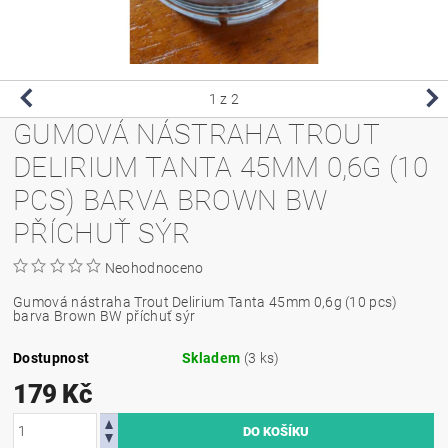
1
z 2
GUMOVÁ NÁSTRAHA TROUT
DELIRIUM TANTA 45MM 0,6G (10
PCS) BARVA BROWN BW
PŘÍCHUŤ SÝR
Neohodnoceno
Gumová nástraha Trout Delirium Tanta 45mm 0,6g (10 pcs)
barva Brown BW příchuť sýr
Dostupnost
Skladem
(3 ks)
179 Kč