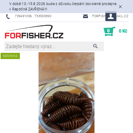
V době 10.-15.8.2026 bude z důvodu čerpání dovolené prodejna
v Rapotíně ZAVŘENÁ!!!
739491096 , 733530990
FORFISHER@EMAIL.CZ
0
0 Kč
NOVINKA