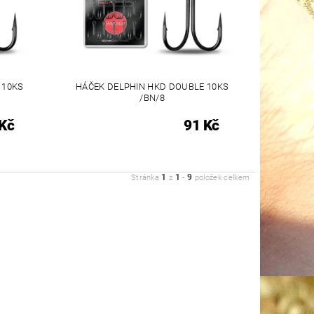
 10KS
HÁČEK DELPHIN HKD DOUBLE 10KS
/BN/8
Kč
91 Kč
1
1
9
Stránka
z
-
položek celkem