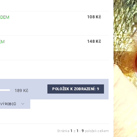
108 Kč
ADEM
148 Kč
EM
POLOŽEK K ZOBRAZENÍ:
9
189
Kč
A VÝROBCŮ
1
1
9
Stránka
z
-
položek celkem