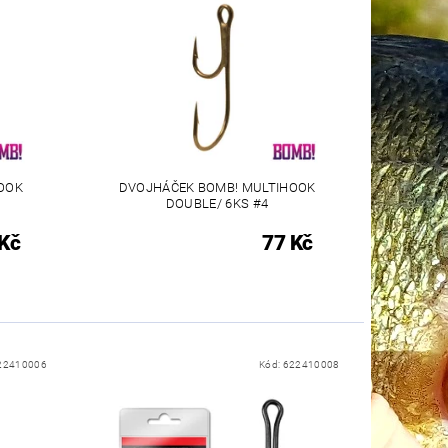
OOK
DVOJHÁČEK BOMB! MULTIHOOK
DOUBLE/ 6KS #4
Kč
77 Kč
22410006
Kód:
622410008