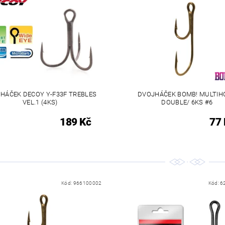
HÁČEK DECOY Y-F33F TREBLES
DVOJHÁČEK BOMB! MULTIH
VEL.1 (4KS)
DOUBLE/ 6KS #6
189 Kč
77 
Kód:
966100002
Kód:
6