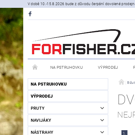
V době 10.-15.8.2026 bude z důvodu čerpání dovolené prodejn
NA PSTRUHOVKU
VÝPRODEJ
STOJANY A SIGNALIZÁTORY
ČLUNY, BELLY BO
Bižut
NA PSTRUHOVKU
DV
VÝPRODEJ
PRODÁVANÉ ZNAČKY
NOVINKY U NÁS
PRUTY
NEJ
NAVIJÁKY
NÁSTRAHY
1.