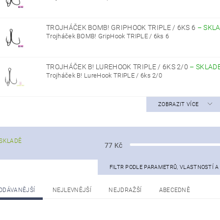
TROJHÁČEK BOMB! GRIPHOOK TRIPLE / 6KS 6
–
SKL
Trojháček BOMB! GripHook TRIPLE / 6ks 6
TROJHÁČEK B! LUREHOOK TRIPLE / 6KS 2/0
–
SKLAD
Trojháček B! LureHook TRIPLE / 6ks 2/0
ZOBRAZIT VÍCE
SKLADĚ
77
Kč
FILTR PODLE PARAMETRŮ, VLASTNOSTÍ 
ODÁVANĚJŠÍ
NEJLEVNĚJŠÍ
NEJDRAŽŠÍ
ABECEDNĚ