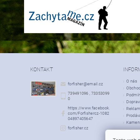
KONTAKT
INFOR
O nás
forfisher
@
email.cz
Obchod
739491096 , 73353099
Podmín
0
Doprava
https://www.facebook.
Rekla
com/Forfishercz-1082
Prodáv
04897405647
Kamenn
forfisher.cz