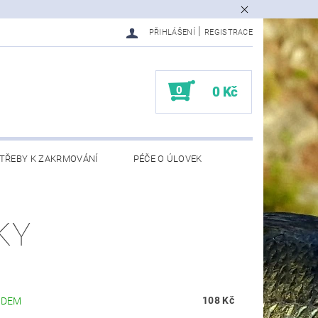
|
PŘIHLÁŠENÍ
REGISTRACE
0
0 Kč
TŘEBY K ZAKRMOVÁNÍ
PÉČE O ÚLOVEK
EDMĚTY
KONTAKTY
KY
108 Kč
ADEM