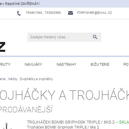
a v Rapotíně ZAVŘENÁ!!!
739491096 , 733530990
FORFISHER@EMAIL.CZ
PRUTY
NAVIJÁKY
NÁSTRAHY
BIŽUTERIE
PO
ATY, ECHOLOTY
erie
Háčky
Dvojháčky a trojháčky
OBLEČENÍ
CAMPING
DÁRKOVÉ PŘ
OJHÁČKY A TROJHÁČ
BLOG
PRODÁVANĚJŠÍ
TROJHÁČEK BOMB! GRIPHOOK TRIPLE / 6KS 2
–
SKL
Trojháček BOMB! GripHook TRIPLE / 6ks 2