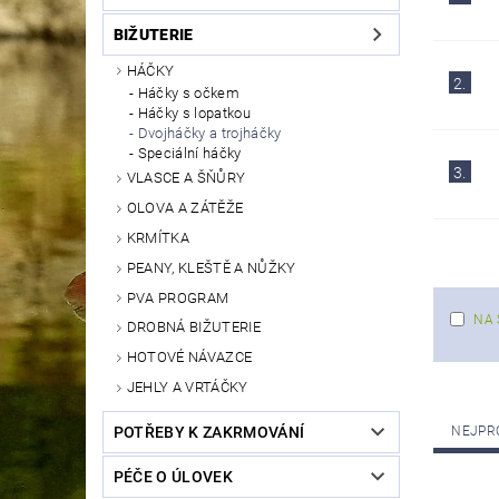
BIŽUTERIE
HÁČKY
2.
Háčky s očkem
Háčky s lopatkou
Dvojháčky a trojháčky
Speciální háčky
3.
VLASCE A ŠŇŮRY
OLOVA A ZÁTĚŽE
KRMÍTKA
PEANY, KLEŠTĚ A NŮŽKY
PVA PROGRAM
NA 
DROBNÁ BIŽUTERIE
HOTOVÉ NÁVAZCE
JEHLY A VRTÁČKY
NEJPR
POTŘEBY K ZAKRMOVÁNÍ
PÉČE O ÚLOVEK