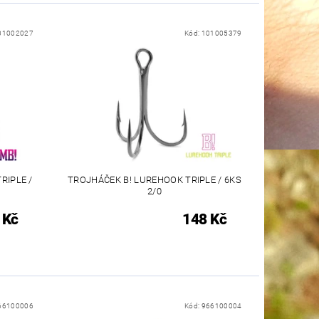
01002027
Kód:
101005379
RIPLE /
TROJHÁČEK B! LUREHOOK TRIPLE / 6KS
2/0
 Kč
148 Kč
66100006
Kód:
966100004