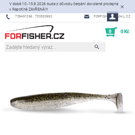
V době 10.-15.8.2026 bude z důvodu čerpání dovolené prodejna
v Rapotíně ZAVŘENÁ!!!
739491096 , 733530990
FORFISHER@EMAIL.CZ
0
0 Kč