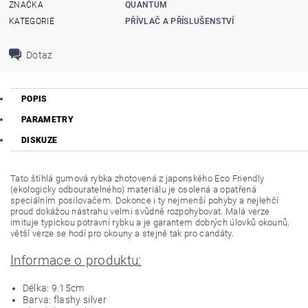
ZNAČKA
QUANTUM
KATEGORIE
PŘÍVLAČ A PŘÍSLUŠENSTVÍ
Dotaz
POPIS
PARAMETRY
DISKUZE
Tato štíhlá gumová rybka zhotovená z japonského Eco Friendly
(ekologicky odbouratelného) materiálu je osolená a opatřená
speciálním posilovačem. Dokonce i ty nejmenší pohyby a nejlehčí
proud dokážou nástrahu velmi svůdně rozpohybovat. Malá verze
imituje typickou potravní rybku a je garantem dobrých úlovků okounů,
větší verze se hodí pro okouny a stejně tak pro candáty.
Informace o produktu:
Délka: 9.15cm
Barva: flashy silver