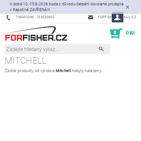
V době 10.-15.8.2026 bude z důvodu čerpání dovolené prodejna
v Rapotíně ZAVŘENÁ!!!
739491096 , 733530990
FORFISHER@EMAIL.CZ
0
0 Kč
MITCHELL
Žádné produkty od výrobce
Mitchell
nebyly nalezeny....