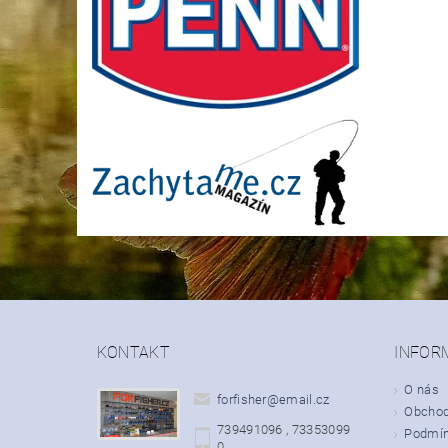
KONTAKT
INFOR
O nás
forfisher
@
email.cz
Obchod
739491096 , 73353099
Podmín
0