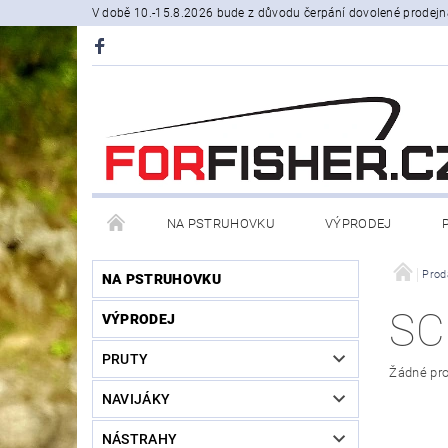
V době 10.-15.8.2026 bude z důvodu čerpání dovolené prodejn
NA PSTRUHOVKU
VÝPRODEJ
STOJANY A SIGNALIZÁTORY
ČLUNY, BELLY BO
Prod
NA PSTRUHOVKU
SC
VÝPRODEJ
PRODÁVANÉ ZNAČKY
NOVINKY U NÁS
PRUTY
Žádné pro
NAVIJÁKY
NÁSTRAHY