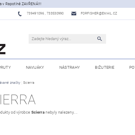
a v Rapotíně ZAVŘENÁ!!!
739491096 , 733530990
FORFISHER@EMAIL.CZ
PRUTY
NAVIJÁKY
NÁSTRAHY
BIŽUTERIE
PO
ATY, ECHOLOTY
ávané značky
Scierra
OBLEČENÍ
CAMPING
DÁRKOVÉ PŘ
IERRA
BLOG
dukty od výrobce
Scierra
nebyly nalezeny....