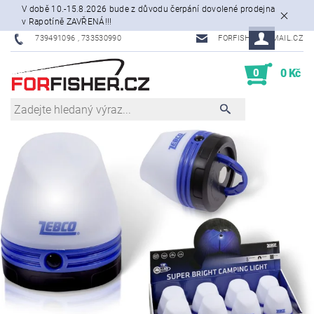
V době 10.-15.8.2026 bude z důvodu čerpání dovolené prodejna
v Rapotíně ZAVŘENÁ!!!
739491096 , 733530990
FORFISHER@EMAIL.CZ
0
0 Kč