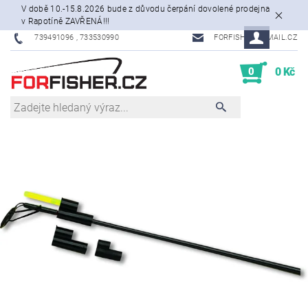
V době 10.-15.8.2026 bude z důvodu čerpání dovolené prodejna
v Rapotíně ZAVŘENÁ!!!
739491096 , 733530990
FORFISHER@EMAIL.CZ
0
0 Kč