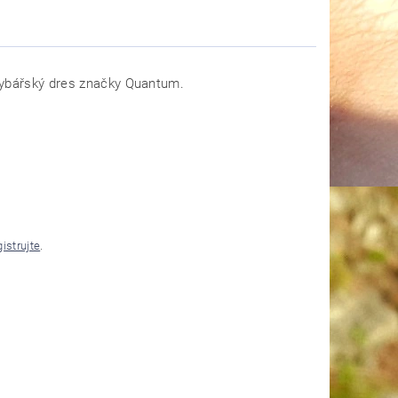
rybářský dres značky Quantum.
gistrujte
.