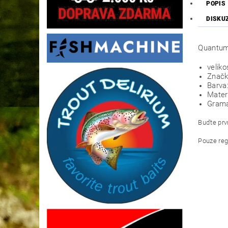
POPIS
DISKU
Quantum 
veliko
Značk
Barva
Mater
Gramá
Buďte prvn
Pouze reg