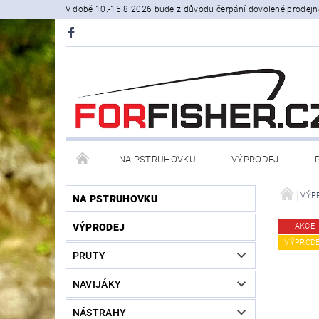
V době 10.-15.8.2026 bude z důvodu čerpání dovolené prodejn
NA PSTRUHOVKU
VÝPRODEJ
STOJANY A SIGNALIZÁTORY
ČLUNY, BELLY BO
VÝP
NA PSTRUHOVKU
VÝPRODEJ
AKCE
PRODÁVANÉ ZNAČKY
NOVINKY U NÁS
VÝPROD
PRUTY
NAVIJÁKY
NÁSTRAHY