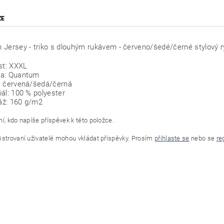
ZE
Jersey - triko s dlouhým rukávem - červeno/šedé/černé stylový 
st: XXXL
a: Quantum
: červená/šedá/černá
iál: 100 % polyester
ž: 160 g/m2
í, kdo napíše příspěvek k této položce.
istrovaní uživatelé mohou vkládat příspěvky. Prosím
přihlaste se
nebo se
re