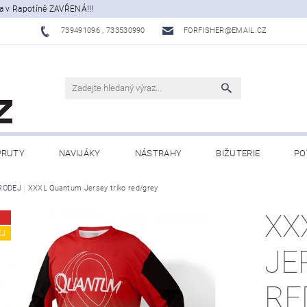
a v Rapotíně ZAVŘENÁ!!!
739491096 , 733530990
FORFISHER@EMAIL.CZ
PRUTY
NAVIJÁKY
NÁSTRAHY
BIŽUTERIE
PO
ATY, ECHOLOTY
RODEJ
XXXL Quantum Jersey triko red/grey
OBLEČENÍ
CAMPING
DÁRKOVÉ PŘ
XX
BLOG
EJ
JE
RE