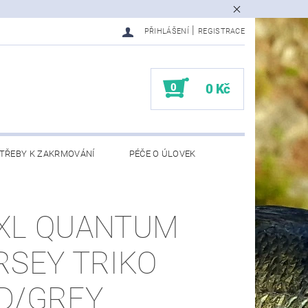
|
PŘIHLÁŠENÍ
REGISTRACE
0
0 Kč
TŘEBY K ZAKRMOVÁNÍ
PÉČE O ÚLOVEK
EDMĚTY
KONTAKTY
XL QUANTUM
RSEY TRIKO
D/GREY