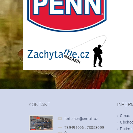
KONTAKT
INFOR
O nás
forfisher
@
email.cz
Obchod
739491096 , 73353099
Podmín
0