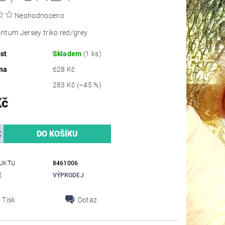
Neohodnoceno
ntum Jersey triko red/grey
st
Skladem
(1 ks)
na
628 Kč
283 Kč
(–45 %)
Kč
UKTU
8461006
E
VÝPRODEJ
Tisk
Dotaz