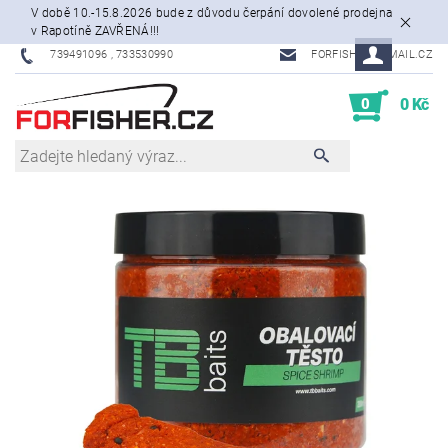
V době 10.-15.8.2026 bude z důvodu čerpání dovolené prodejna
v Rapotíně ZAVŘENÁ!!!
739491096 , 733530990
FORFISHER@EMAIL.CZ
0
0 Kč