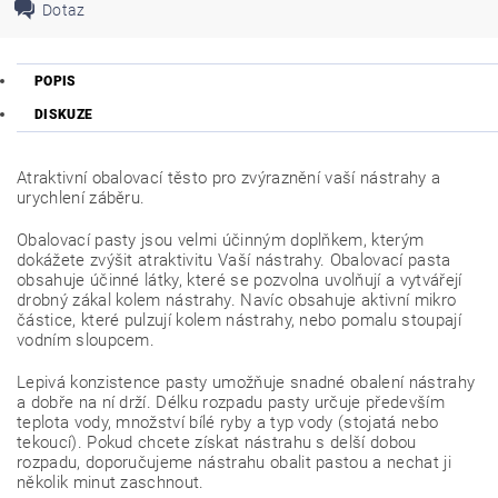
Dotaz
POPIS
DISKUZE
Atraktivní obalovací těsto pro zvýraznění vaší nástrahy a
urychlení záběru.
Obalovací pasty jsou velmi účinným doplňkem, kterým
dokážete zvýšit atraktivitu Vaší nástrahy. Obalovací pasta
obsahuje účinné látky, které se pozvolna uvolňují a vytvářejí
drobný zákal kolem nástrahy. Navíc obsahuje aktivní mikro
částice, které pulzují kolem nástrahy, nebo pomalu stoupají
vodním sloupcem.
Lepivá konzistence pasty umožňuje snadné obalení nástrahy
a dobře na ní drží. Délku rozpadu pasty určuje především
teplota vody, množství bílé ryby a typ vody (stojatá nebo
tekoucí). Pokud chcete získat nástrahu s delší dobou
rozpadu, doporučujeme nástrahu obalit pastou a nechat ji
několik minut zaschnout.