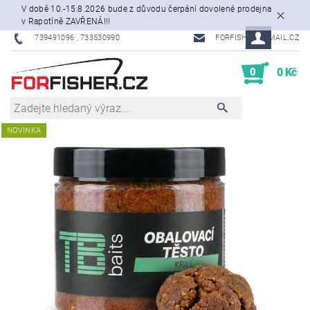
V době 10.-15.8.2026 bude z důvodu čerpání dovolené prodejna
v Rapotíně ZAVŘENÁ!!!
739491096 , 733530990
FORFISHER@EMAIL.CZ
0
0 Kč
NOVINKA