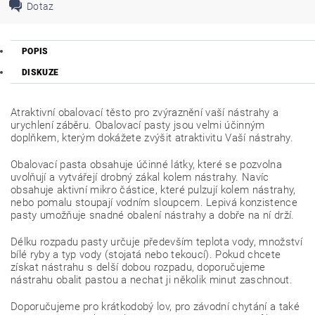
Dotaz
POPIS
DISKUZE
Atraktivní obalovací těsto pro zvýraznění vaší nástrahy a
urychlení záběru. Obalovací pasty jsou velmi účinným
doplňkem, kterým dokážete zvýšit atraktivitu Vaší nástrahy.
Obalovací pasta obsahuje účinné látky, které se pozvolna
uvolňují a vytvářejí drobný zákal kolem nástrahy. Navíc
obsahuje aktivní mikro částice, které pulzují kolem nástrahy,
nebo pomalu stoupají vodním sloupcem. Lepivá konzistence
pasty umožňuje snadné obalení nástrahy a dobře na ní drží.
Délku rozpadu pasty určuje především teplota vody, množství
bílé ryby a typ vody (stojatá nebo tekoucí). Pokud chcete
získat nástrahu s delší dobou rozpadu, doporučujeme
nástrahu obalit pastou a nechat ji několik minut zaschnout.
Doporučujeme pro krátkodobý lov, pro závodní chytání a také