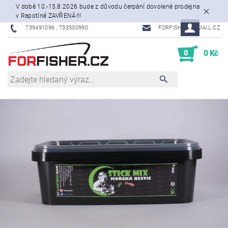
V době 10.-15.8.2026 bude z důvodu čerpání dovolené prodejna
v Rapotíně ZAVŘENÁ!!!
739491096 , 733530990
FORFISHER@EMAIL.CZ
0
0 Kč