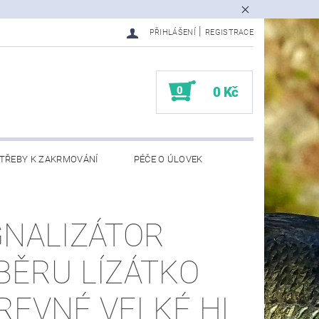
|
PŘIHLÁŠENÍ
REGISTRACE
0
0 Kč
TŘEBY K ZAKRMOVÁNÍ
PÉČE O ÚLOVEK
EDMĚTY
KONTAKTY
GNALIZÁTOR
BĚRU LÍZÁTKO
REVNÉ VELKÉ HL