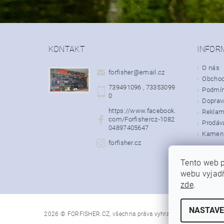
KONTAKT
INFOR
O nás
forfisher
@
email.cz
Obchod
739491096 , 73353099
Podmín
0
Doprava
https://www.facebook.
Rekla
com/Forfishercz-1082
Prodáv
04897405647
Kamenn
forfisher.cz
Tento web p
webu vyjadř
zde
.
NASTAVE
2026 © FORFISHER.CZ, všechna práva vyhrazena