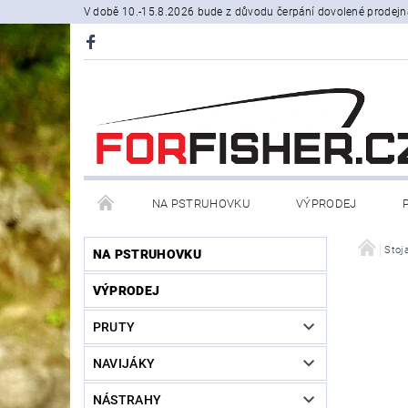
V době 10.-15.8.2026 bude z důvodu čerpání dovolené prodejn
NA PSTRUHOVKU
VÝPRODEJ
STOJANY A SIGNALIZÁTORY
ČLUNY, BELLY BO
Stoja
NA PSTRUHOVKU
VÝPRODEJ
PRODÁVANÉ ZNAČKY
NOVINKY U NÁS
PRUTY
NAVIJÁKY
NÁSTRAHY