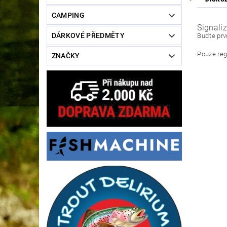
CAMPING
Signaliz
DÁRKOVÉ PŘEDMĚTY
Buďte prvn
Pouze reg
ZNAČKY