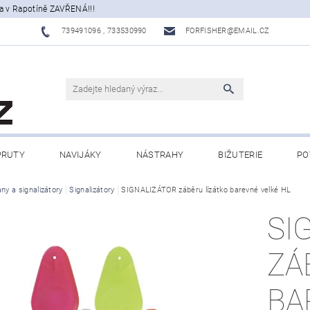
a v Rapotíně ZAVŘENÁ!!!
739491096 , 733530990
FORFISHER@EMAIL.CZ
PRUTY
NAVIJÁKY
NÁSTRAHY
BIŽUTERIE
PO
ATY, ECHOLOTY
ny a signalizátory
Signalizátory
OBLEČENÍ
SIGNALIZÁTOR záběru lízátko barevné velké HL
CAMPING
DÁRKOVÉ PŘ
SI
BLOG
ZÁ
BA