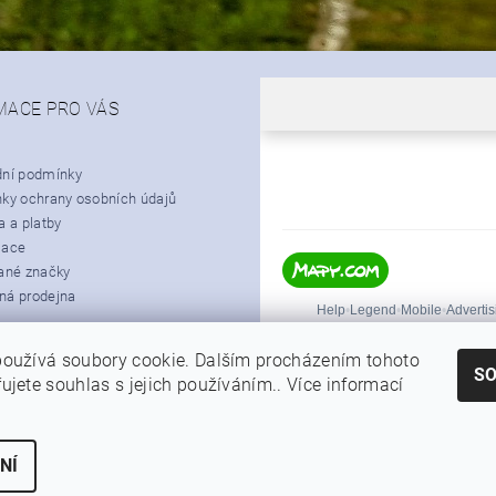
MACE PRO VÁS
ní podmínky
ky ochrany osobních údajů
 a platby
mace
ané značky
á prodejna
oužívá soubory cookie. Dalším procházením tohoto
S
ujete souhlas s jejich používáním.. Více informací
|
Shoptet.cz
Můjprvníeshop.cz
NÍ