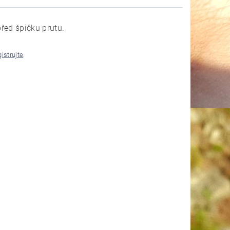
před špičku prutu.
gistrujte
.