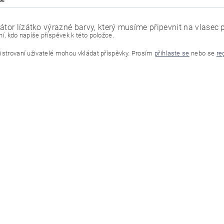
átor lízátko výrazné barvy, který musíme připevnit na vlasec 
í, kdo napíše příspěvek k této položce.
istrovaní uživatelé mohou vkládat příspěvky. Prosím
přihlaste se
nebo se
re