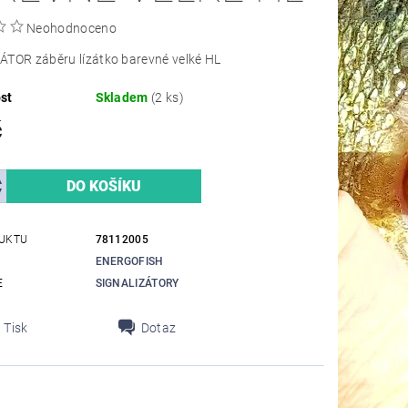
Neohodnoceno
TOR záběru lízátko barevné velké HL
st
Skladem
(2 ks)
č
UKTU
78112005
ENERGOFISH
E
SIGNALIZÁTORY
Tisk
Dotaz