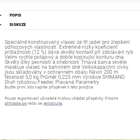
POPIS
DISKUZE
Speciálně konstruovaný vlasec ze tří jader pro zlepšení
odhozových vlastností. Extrémně nízký koeficient
průtažnosti (12 %) dává skvělý kontakt při zdolávání ryb
Velmi rychle potápivý a dobře kopírující konturu dna
Skvělý díky pevnosti a ohebnosti Tmavá barva skvěle
maskuje vlasec na bahnitém dně Velkokapacitní cívky
jsou skladovány v ochranném obalu Návin 200 m
Nosnost 5,0 kg Průměr 0,225 mm Výrobce SHIMANO
Druh rybolovu Feeder, Plavaná Parametry
Buďte první, kdo napíše příspěvek k této položce.
Pouze registrovaní uživatelé mohou vkládat příspěvky. Prosím
přihlaste se
nebo se
registrujte
.