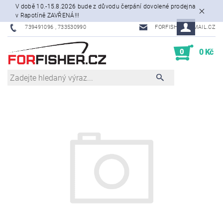
V době 10.-15.8.2026 bude z důvodu čerpání dovolené prodejna
v Rapotíně ZAVŘENÁ!!!
739491096 , 733530990
FORFISHER@EMAIL.CZ
0
0 Kč