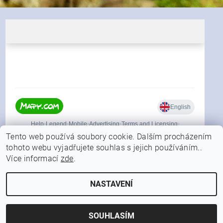
Tento web používá soubory cookie. Dalším procházením
tohoto webu vyjadřujete souhlas s jejich používáním..
Více informací
zde
.
|
Shoptet.cz
Můjprvníeshop.cz
NASTAVENÍ
2026 © FORFISHER.CZ, všechna práva vyhrazena
Vytvořil Shoptet
SOUHLASÍM