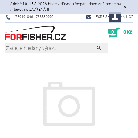
V době 10.-15.8.2026 bude z důvodu čerpání dovolené prodejna
v Rapotíně ZAVŘENÁ!!!
739491096 , 733530990
FORFISHER@EMAIL.CZ
0
0 Kč