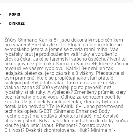
POPIS
DISKUZE
Šňůry Shimano Kairiki 8+ jsou dokonalýmspolečníkem
při rybaření! Představte si to: Stojíte na břehu klidného
evropského jezera a jemně se zvedá ranní mlha. Váš
rybářský prut je prodloužením vaší ruky a vzrušení z
úlovku čeká. Jaké je tajemství vašeho úspěchu? Není to
nikdo jiný než pletenka Shimano Kairiki 8+, které způsobí
revoluci ve vašem rybolovu. Kairiki 8+ není jen tak
ledajaká pletenka, je to zázrak s 8 vlákny. Představte si
osm pramenů, které se proplétají jako staří přátelé
sdílející příběhy u táboráku. Tato mimořádně měkká
vlákna Izanas SF600 vytvářejí pouto pevnější než
rybářský stisk ruky. A výsledek? Zmenšený průměr, který
bez námahy protne vodu. Odhoz za odhozem pocítíte
kouzlo. Už jste někdy měli pletenku, ktera by byla na
dotek jako hedvábí? To je Kairiki 8+. Jeho patentovaná
technika opletu S-EBT (Shimano Enhanced Body
Technology) mu dodává strukturu hladší než čerstvě
ulovený pstruh. Když nahodíte nástrahou do dálky, šňůra
klouže jako letící labuť. Přesnost? Zkontrolována.
Citlivost? Dvakrát zkontrolována. Hluk? Minimální -