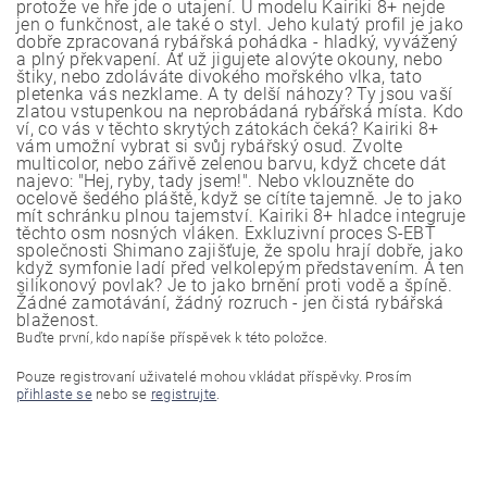
protože ve hře jde o utajení. U modelu Kairiki 8+ nejde
jen o funkčnost, ale také o styl. Jeho kulatý profil je jako
dobře zpracovaná rybářská pohádka - hladký, vyvážený
a plný překvapení. Ať už jigujete alovýte okouny, nebo
štiky, nebo zdoláváte divokého mořského vlka, tato
pletenka vás nezklame. A ty delší náhozy? Ty jsou vaší
zlatou vstupenkou na neprobádaná rybářská místa. Kdo
ví, co vás v těchto skrytých zátokách čeká? Kairiki 8+
vám umožní vybrat si svůj rybářský osud. Zvolte
multicolor, nebo zářivě zelenou barvu, když chcete dát
najevo: "Hej, ryby, tady jsem!". Nebo vklouzněte do
ocelově šedého pláště, když se cítíte tajemně. Je to jako
mít schránku plnou tajemství. Kairiki 8+ hladce integruje
těchto osm nosných vláken. Exkluzivní proces S-EBT
společnosti Shimano zajišťuje, že spolu hrají dobře, jako
když symfonie ladí před velkolepým představením. A ten
silikonový povlak? Je to jako brnění proti vodě a špíně.
Žádné zamotávání, žádný rozruch - jen čistá rybářská
blaženost.
Buďte první, kdo napíše příspěvek k této položce.
Pouze registrovaní uživatelé mohou vkládat příspěvky. Prosím
přihlaste se
nebo se
registrujte
.