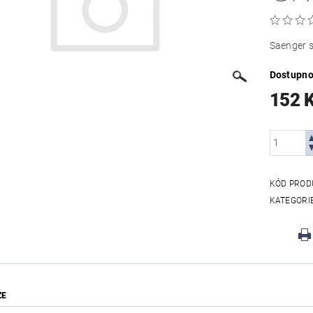
Saenger s
Dostupno
152 
KÓD PROD
KATEGORI
ZE