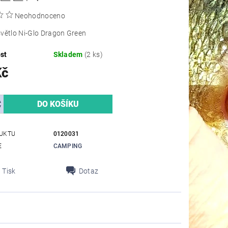
Neohodnoceno
větlo Ni-Glo Dragon Green
st
Skladem
(2 ks)
Kč
UKTU
0120031
E
CAMPING
Tisk
Dotaz