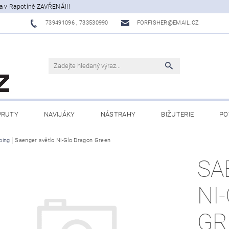
a v Rapotíně ZAVŘENÁ!!!
739491096 , 733530990
FORFISHER@EMAIL.CZ
PRUTY
NAVIJÁKY
NÁSTRAHY
BIŽUTERIE
PO
ATY, ECHOLOTY
ping
Saenger světlo Ni-Glo Dragon Green
OBLEČENÍ
CAMPING
DÁRKOVÉ PŘ
SA
BLOG
NI
GR