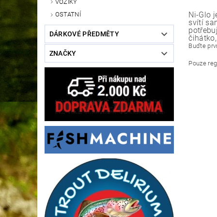
VOZÍKY
Ni-Glo j
OSTATNÍ
svítí s
potřebuj
DÁRKOVÉ PŘEDMĚTY
čihátko
Buďte prvn
ZNAČKY
Pouze reg