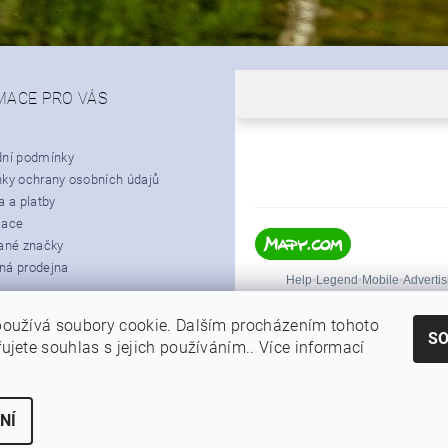
MACE PRO VÁS
ní podmínky
ky ochrany osobních údajů
 a platby
mace
ané značky
á prodejna
oužívá soubory cookie. Dalším procházením tohoto
S
ujete souhlas s jejich používáním.. Více informací
|
Shoptet.cz
Můjprvníeshop.cz
NÍ