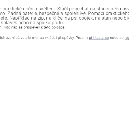
e praktické noční osvětlení. Stačí ponechat na slunci nebo osv
amo. Žádná baterie, bezpečné a spolehlivé. Pomocí praktickéh
ete. Například na zip, na klíče, na psí obojek, na stan nebo 
, splávek nebo na špičku prutu.
í, kdo napíše příspěvek k této položce.
istrovaní uživatelé mohou vkládat příspěvky. Prosím
přihlaste se
nebo se
re