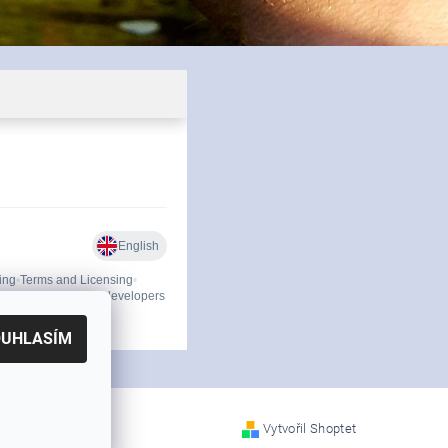
OUHLASÍM
Vytvořil Shoptet