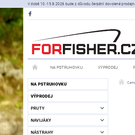
V době 10.-15.8.2026 bude z důvodu čerpání dovolené prodejn
NA PSTRUHOVKU
VÝPRODEJ
STOJANY A SIGNALIZÁTORY
ČLUNY, BELLY BO
Cam
NA PSTRUHOVKU
VÝPRODEJ
PRODÁVANÉ ZNAČKY
NOVINKY U NÁS
PRUTY
NAVIJÁKY
NÁSTRAHY