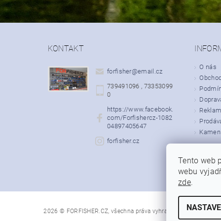
KONTAKT
INFOR
O nás
forfisher
@
email.cz
Obchod
739491096 , 73353099
Podmín
0
Doprava
https://www.facebook.
Rekla
com/Forfishercz-1082
Prodáv
04897405647
Kamenn
forfisher.cz
Tento web p
webu vyjadř
zde
.
NASTAVE
2026 © FORFISHER.CZ, všechna práva vyhrazena