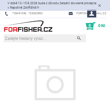
V době 10.-15.8.2026 bude z důvodu čerpání dovolené prodejna
v Rapotíně ZAVŘENÁ!!!
739491096 , 733530990
FORFISHER@EMAIL.CZ
0
0 Kč