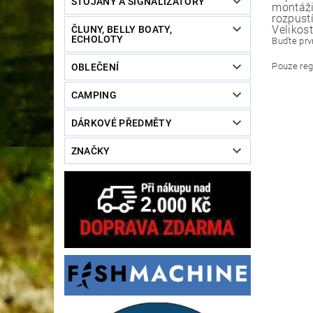
STOJANY A SIGNALIZÁTORY
montáži
rozpustí
Veliko
ČLUNY, BELLY BOATY,
ECHOLOTY
Buďte prvn
Pouze reg
OBLEČENÍ
CAMPING
DÁRKOVÉ PŘEDMĚTY
ZNAČKY