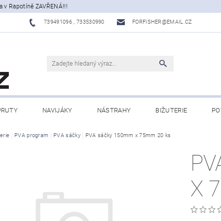
a v Rapotíně ZAVŘENÁ!!!
739491096 , 733530990
FORFISHER@EMAIL.CZ
PRUTY
NAVIJÁKY
NÁSTRAHY
BIŽUTERIE
PO
ATY, ECHOLOTY
erie
PVA program
PVA sáčky
OBLEČENÍ
PVA sáčky 150mm x 75mm 20 ks
CAMPING
DÁRKOVÉ PŘ
PV
BLOG
X 