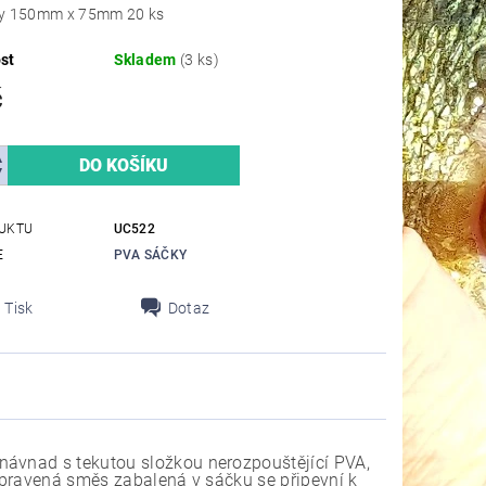
y 150mm x 75mm 20 ks
st
Skladem
(3 ks)
č
UKTU
UC522
E
PVA SÁČKY
Tisk
Dotaz
návnad s tekutou složkou nerozpouštějící PVA,
připravená směs zabalená v sáčku se připevní k