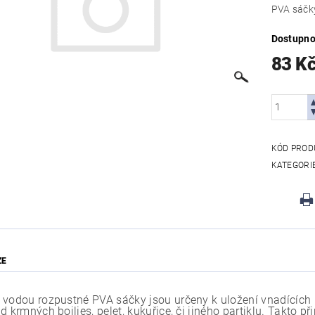
PVA sáčk
Dostupno
83 K
KÓD PROD
KATEGORI
ZE
 vodou rozpustné PVA sáčky jsou určeny k uložení vnadících 
d krmných boilies, pelet, kukuřice, či jiného partiklu. Takto 