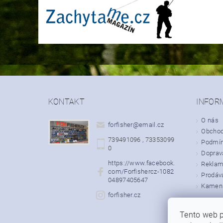
KONTAKT
INFOR
O nás
forfisher
@
email.cz
Obchod
739491096 , 73353099
Podmín
0
Doprava
https://www.facebook.
Rekla
com/Forfishercz-1082
Prodáv
04897405647
Kamenn
forfisher.cz
Tento web p