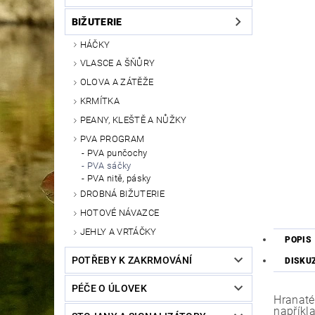
BIŽUTERIE
HÁČKY
VLASCE A ŠŇŮRY
OLOVA A ZÁTĚŽE
KRMÍTKA
PEANY, KLEŠTĚ A NŮŽKY
PVA PROGRAM
PVA punčochy
PVA sáčky
PVA nitě, pásky
DROBNÁ BIŽUTERIE
HOTOVÉ NÁVAZCE
JEHLY A VRTÁČKY
POPIS
POTŘEBY K ZAKRMOVÁNÍ
DISKU
PÉČE O ÚLOVEK
Hranaté
napříkla