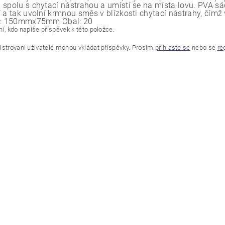
 spolu s chytací nástrahou a umístí se na místa lovu. PVA s
 a tak uvolní krmnou směs v blízkosti chytací nástrahy, čímž v
st: 150mmx75mm Obal: 20
í, kdo napíše příspěvek k této položce.
istrovaní uživatelé mohou vkládat příspěvky. Prosím
přihlaste se
nebo se
re