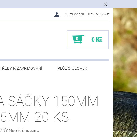
|
PŘIHLÁŠENÍ
REGISTRACE
0
0 Kč
TŘEBY K ZAKRMOVÁNÍ
PÉČE O ÚLOVEK
EDMĚTY
KONTAKTY
A SÁČKY 150MM
75MM 20 KS
Neohodnoceno