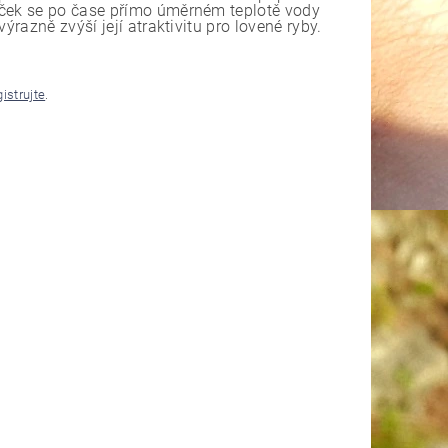
áček se po čase přímo úměrném teplotě vody
ýrazně zvýší její atraktivitu pro lovené ryby.
gistrujte
.