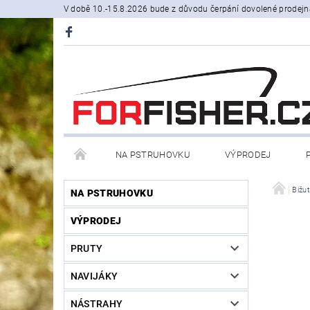
V době 10.-15.8.2026 bude z důvodu čerpání dovolené prodejn
NA PSTRUHOVKU
VÝPRODEJ
STOJANY A SIGNALIZÁTORY
ČLUNY, BELLY BO
Bižut
NA PSTRUHOVKU
VÝPRODEJ
PRODÁVANÉ ZNAČKY
NOVINKY U NÁS
PRUTY
NAVIJÁKY
NÁSTRAHY