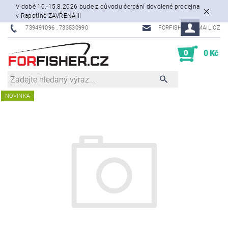
V době 10.-15.8.2026 bude z důvodu čerpání dovolené prodejna
v Rapotíně ZAVŘENÁ!!!
739491096 , 733530990
FORFISHER@EMAIL.CZ
0
0 Kč
NOVINKA