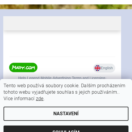
Tento web používá soubory cookie. Dalším procházením
tohoto webu vyjadřujete souhlas s jejich používáním..
Více informací
zde
.
|
Shoptet.cz
Můjprvníeshop.cz
NASTAVENÍ
2026 © FORFISHER.CZ, všechna práva vyhrazena
Vytvořil Shoptet