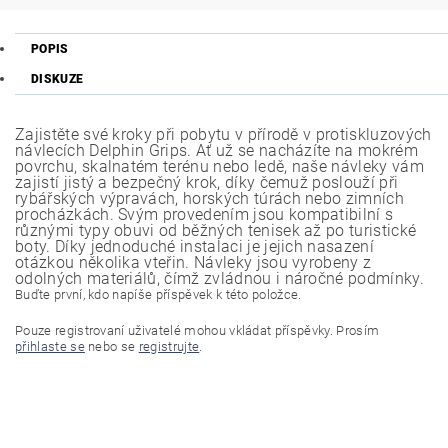
POPIS
DISKUZE
Zajistěte své kroky při pobytu v přírodě v protiskluzových
návlecích Delphin Grips. Ať už se nacházíte na mokrém
povrchu, skalnatém terénu nebo ledě, naše návleky vám
zajistí jistý a bezpečný krok, díky čemuž poslouží při
rybářských výpravách, horských túrách nebo zimních
procházkách. Svým provedením jsou kompatibilní s
různými typy obuvi od běžných tenisek až po turistické
boty. Díky jednoduché instalaci je jejich nasazení
otázkou několika vteřin. Návleky jsou vyrobeny z
odolných materiálů, čímž zvládnou i náročné podmínky.
Buďte první, kdo napíše příspěvek k této položce.
Pouze registrovaní uživatelé mohou vkládat příspěvky. Prosím
přihlaste se
nebo se
registrujte
.