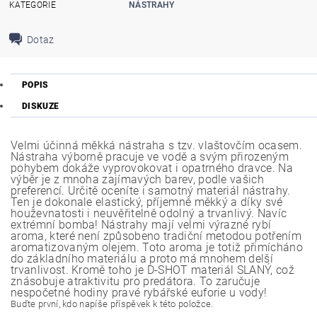
KATEGORIE
NÁSTRAHY
Dotaz
POPIS
DISKUZE
Velmi účinná měkká nástraha s tzv. vlaštovčím ocasem.
Nástraha výborně pracuje ve vodě a svým přirozeným
pohybem dokáže vyprovokovat i opatrného dravce. Na
výběr je z mnoha zajímavých barev, podle vašich
preferencí. Určitě oceníte i samotný materiál nástrahy.
Ten je dokonale elastický, příjemně měkký a díky své
houževnatosti i neuvěřitelně odolný a trvanlivý. Navíc
extrémní bomba! Nástrahy mají velmi výrazné rybí
aroma, které není způsobeno tradiční metodou potřením
aromatizovaným olejem. Toto aroma je totiž přimícháno
do základního materiálu a proto má mnohem delší
trvanlivost. Kromě toho je D-SHOT materiál SLANÝ, což
znásobuje atraktivitu pro predátora. To zaručuje
nespočetné hodiny pravé rybářské euforie u vody!
Buďte první, kdo napíše příspěvek k této položce.