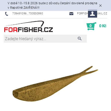
V době 10.-15.8.2026 bude z důvodu čerpání dovolené prodejna
v Rapotíně ZAVŘENÁ!!!
739491096 , 733530990
FORFISHER@EMAIL.CZ
0
0 Kč