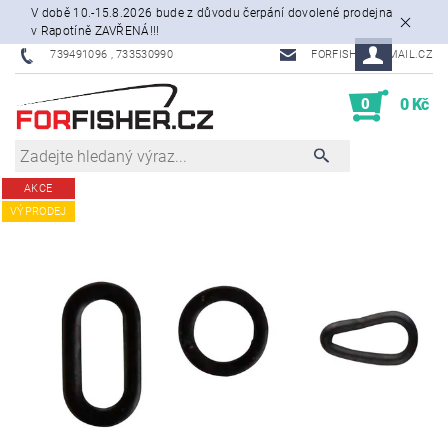
V době 10.-15.8.2026 bude z důvodu čerpání dovolené prodejna
v Rapotíně ZAVŘENÁ!!!
739491096 , 733530990
FORFISHER@EMAIL.CZ
0
0 Kč
AKCE
VÝPRODEJ