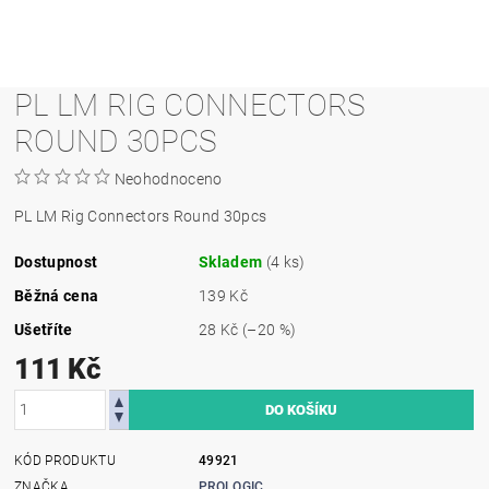
PL LM RIG CONNECTORS
ROUND 30PCS
Neohodnoceno
PL LM Rig Connectors Round 30pcs
Dostupnost
Skladem
(4 ks)
Běžná cena
139 Kč
Ušetříte
28 Kč
(–20 %)
111 Kč
KÓD PRODUKTU
49921
ZNAČKA
PROLOGIC