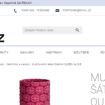
a v Rapotíně ZAVŘENÁ!!!
739491096 , 733530990
FORFISHER@EMAIL.CZ
PRUTY
NAVIJÁKY
NÁSTRAHY
BIŽUTERIE
PO
ATY, ECHOLOTY
čení
Nákrčníky a ostatní
Multifunkční šátek Delphin QUEEN 4LOVE
OBLEČENÍ
CAMPING
DÁRKOVÉ PŘ
MU
BLOG
ŠÁ
QU