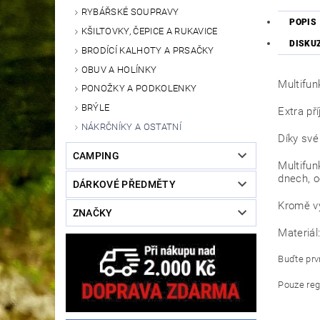
RYBÁŘSKÉ SOUPRAVY
POPIS
KŠILTOVKY, ČEPICE A RUKAVICE
DISKU
BRODÍCÍ KALHOTY A PRSAČKY
OBUV A HOLÍNKY
Multifun
PONOŽKY A PODKOLENKY
BRÝLE
Extra př
NÁKRČNÍKY A OSTATNÍ
Díky své
CAMPING
Multifun
dnech, o
DÁRKOVÉ PŘEDMĚTY
Kromě vy
ZNAČKY
Materiál
Buďte prvn
Pouze reg