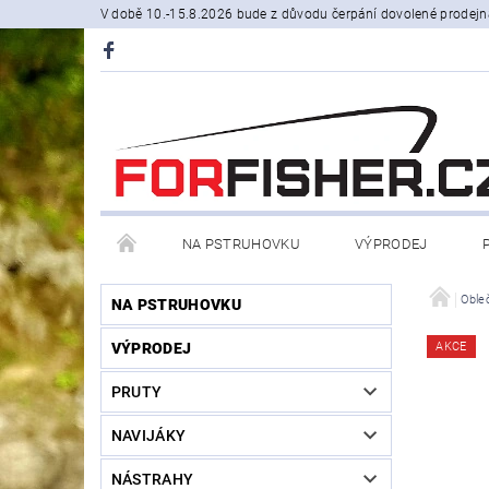
V době 10.-15.8.2026 bude z důvodu čerpání dovolené prodejn
NA PSTRUHOVKU
VÝPRODEJ
STOJANY A SIGNALIZÁTORY
ČLUNY, BELLY BO
Oble
NA PSTRUHOVKU
VÝPRODEJ
AKCE
PRODÁVANÉ ZNAČKY
NOVINKY U NÁS
PRUTY
NAVIJÁKY
NÁSTRAHY