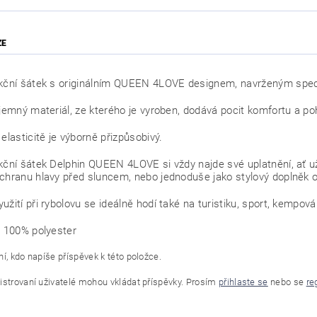
ZE
kční šátek s originálním QUEEN 4LOVE designem, navrženým speci
íjemný materiál, ze kterého je vyroben, dodává pocit komfortu a po
 elasticitě je výborně přizpůsobivý.
kční šátek Delphin QUEEN 4LOVE si vždy najde své uplatnění, ať už
chranu hlavy před sluncem, nebo jednoduše jako stylový doplněk o
užití při rybolovu se ideálně hodí také na turistiku, sport, kempová
: 100% polyester
í, kdo napíše příspěvek k této položce.
istrovaní uživatelé mohou vkládat příspěvky. Prosím
přihlaste se
nebo se
re