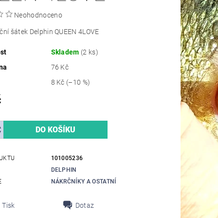
Neohodnoceno
kční šátek Delphin QUEEN 4LOVE
st
Skladem
(2 ks)
na
76 Kč
8 Kč
(–10 %)
č
UKTU
101005236
DELPHIN
E
NÁKRČNÍKY A OSTATNÍ
Tisk
Dotaz