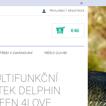
|
PŘIHLÁŠENÍ
REGISTRACE
0
0 Kč
TŘEBY K ZAKRMOVÁNÍ
PÉČE O ÚLOVEK
EDMĚTY
KONTAKTY
LTIFUNKČNÍ
TEK DELPHIN
EEN 4LOVE