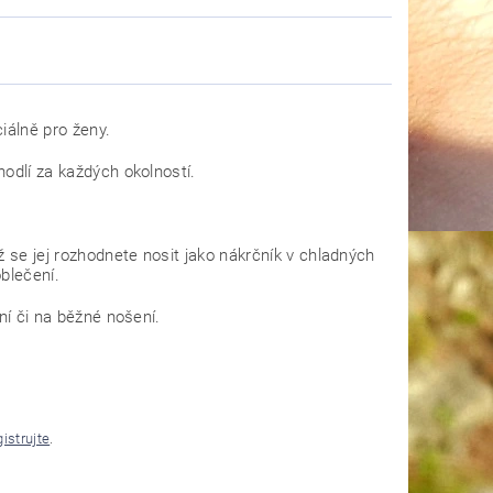
álně pro ženy.
hodlí za každých okolností.
 se jej rozhodnete nosit jako nákrčník v chladných
blečení.
ní či na běžné nošení.
gistrujte
.