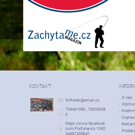
KONTAKT
INFOR
O nás
forfisher
@
email.cz
Obchod
739491096 , 73353099
Podmín
0
Doprava
https://www.facebook.
Rekla
com/Forfishercz-1082
Prodáv
04897405647