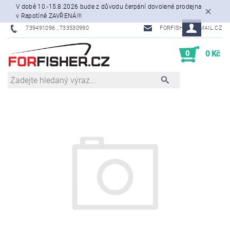
V době 10.-15.8.2026 bude z důvodu čerpání dovolené prodejna
v Rapotíně ZAVŘENÁ!!!
739491096 , 733530990
FORFISHER@EMAIL.CZ
0
0 Kč