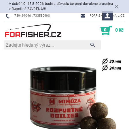
V době 10.-15.8.2026 bude z důvodu čerpání dovolené prodejna
v Rapotíně ZAVŘENÁ!!!
739491096 , 733530990
FORFISHER@EMAIL.CZ
0
0 Kč