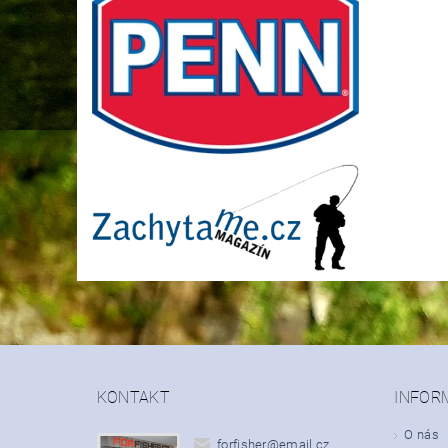
KONTAKT
INFOR
O nás
forfisher
@
email.cz