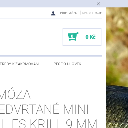
|
PŘIHLÁŠENÍ
REGISTRACE
0
0 Kč
TŘEBY K ZAKRMOVÁNÍ
PÉČE O ÚLOVEK
l
EDMĚTY
KONTAKTY
MÓZA
EDVRTANÉ MINI
ILIES KRILL 9 MM