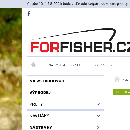
V době 10.-15.8.2026 bude z důvodu čerpání dovolené prodejn
NA PSTRUHOVKU
VÝPRODEJ
STOJANY A SIGNALIZÁTORY
ČLUNY, BELLY BO
Nást
NA PSTRUHOVKU
VÝPRODEJ
NOVINK
PRODÁVANÉ ZNAČKY
NOVINKY U NÁS
PRUTY
NAVIJÁKY
NÁSTRAHY