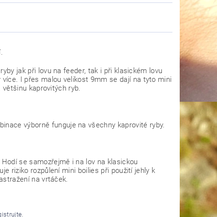
.
by jak při lovu na feeder, tak i při klasickém lovu
více. I přes malou velikost 9mm se dají na tyto mini
a většinu kaprovitých ryb.
inace výborně funguje na všechny kaprovité ryby.
. Hodí se samozřejmě i na lov na klasickou
 riziko rozpůlení mini boilies při použití jehly k
nastražení na vrtáček.
gistrujte
.