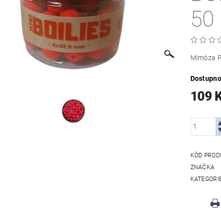
50
Mimóza Př
Dostupno
109 
KÓD PROD
ZNAČKA
KATEGORI