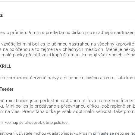
ZE
lies o průměru 9 mm s předvrtanou dírkou pro snadnější nastražení
 vznášející mini boilies je účinnou nástrahou na všechny kaprovité ry
es na položenou a to zejména v chladných měsících. Méně je někdy 
i malé popky přelstít velcí kapři či amuři. Fungují však spolehlivě n
 KRILL
á kombinace červené barvy a silného krillového aroma. Tato komb
Feeder
né mini boilies jsou perfektní nástrahou při lovu na method feeder
. Mini boilies je prodáváno s předvrtanou dírkou, což rapidně snižuje
ní na vlas. Předvrtaná dírka je však v optimální velikosti také pro 
í, kdo napíše příspěvek k této položce.
istrovaní uživatelé mohou vkládat příspěvky. Prosím
přihlaste se
nebo se
re