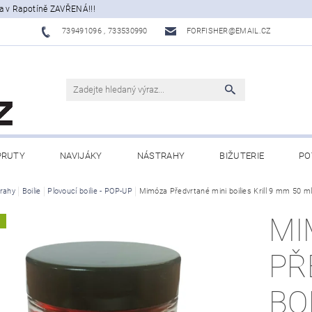
a v Rapotíně ZAVŘENÁ!!!
739491096 , 733530990
FORFISHER@EMAIL.CZ
PRUTY
NAVIJÁKY
NÁSTRAHY
BIŽUTERIE
PO
ATY, ECHOLOTY
rahy
Boilie
Plovoucí boilie - POP-UP
OBLEČENÍ
Mimóza Předvrtané mini boilies Krill 9 mm 50 m
CAMPING
DÁRKOVÉ PŘ
MI
A
BLOG
PŘ
BO