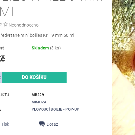
 ML
Neohodnoceno
edvrtané mini boilies Krill 9 mm 50 ml
st
Skladem
(3 ks)
Kč
UKTU
MB229
MIMÓZA
E
PLOVOUCÍ BOILIE - POP-UP
Tisk
Dotaz