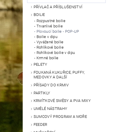
PŘÍVLAČ A PŘÍSLUŠENSTVÍ
BOILIE
Rozpustné boilie
Trvanlivé boilie
Plovoucí boilie - POP-UP
Boilie v dipu
Vyvážené boilie
Rohlíkové boilie
Rohlíkové boilie v dipu
Krmné boilie
PELETY
FOUKANÁ KUKUŘICE, PUFFY,
MEDOVKY A DALŠÍ
PŘÍSADY DO KRMIV
PARTIKLY
KRMÍTKOVÉ SMĚSY A PVA MIXY
UMĚLÉ NÁSTRAHY
SUMCOVÝ PROGRAM A MOŘE
FEEDER