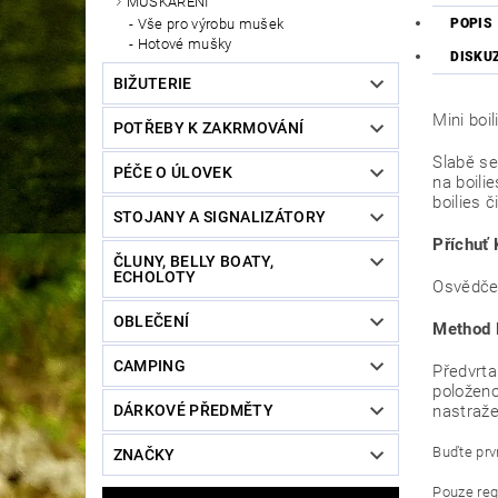
MUŠKAŘENÍ
POPIS
Vše pro výrobu mušek
Hotové mušky
DISKU
BIŽUTERIE
Mini boi
POTŘEBY K ZAKRMOVÁNÍ
Slabě se
PÉČE O ÚLOVEK
na boili
boilies č
STOJANY A SIGNALIZÁTORY
Příchuť
ČLUNY, BELLY BOATY,
ECHOLOTY
Osvědčen
OBLEČENÍ
Method 
CAMPING
Předvrta
položenou
nastraže
DÁRKOVÉ PŘEDMĚTY
Buďte prvn
ZNAČKY
Pouze reg