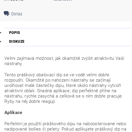
Dotaz
POPIS
DISKUZE
Velmi zajímavá možnost, jak okamžitě zvýšit atraktivitu Vaší
nástrahy.
Tento práškový obalovací dip se ve vodě velmi dobře
rozpouští. Okamžitě po nahození nástrahy se začínají
uvolňovat malé částečky dipu, které okolo nástrahy vytvoří
atraktivní oblak. Snadná aplikace, dip perfektně přilne na
nástrahu, rychle zasychá a celkově se s ním dobře pracuje.
Ryby na něj dobře reagují.
Aplikace
Perfektní je použití práškového dipu na naboosterované nebo
nadipované boilies či pelety. Pokud aplikujete práškový dip na