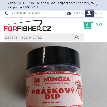
V době 10.-15.8.2026 bude z důvodu čerpání dovolené prodejna
v Rapotíně ZAVŘENÁ!!!
739491096 , 733530990
FORFISHER@EMAIL.CZ
0
0 Kč