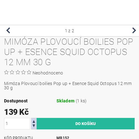
1
z 2
MIMÓZA PLOVOUCÍ BOILIES POP
UP + ESENCE SQUID OCTOPUS
12 MM 30 G
Neohodnoceno
Mimóza Plovoucí boilies Pop up + Esence Squid Octopus 12 mm
30 g
Dostupnost
Skladem
(1 ks)
139 Kč
KÓD PRODUKTU
MB152