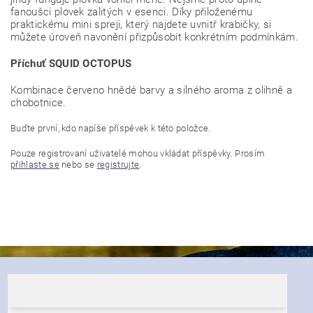
fanoušci plovek zalitých v esenci. Díky přiloženému
praktickému mini spreji, který najdete uvnitř krabičky, si
můžete úroveň navonění přizpůsobit konkrétním podmínkám.
Příchuť SQUID OCTOPUS
Kombinace červeno hnědé barvy a silného aroma z olihně a
chobotnice.
Buďte první, kdo napíše příspěvek k této položce.
Pouze registrovaní uživatelé mohou vkládat příspěvky. Prosím
přihlaste se
nebo se
registrujte
.