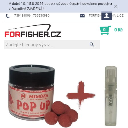
V době 10.-15.8.2026 bude z důvodu čerpání dovolené prodejna
v Rapotíně ZAVŘENÁ!!!
739491096 , 733530990
FORFISHER@EMAIL.CZ
0
0 Kč