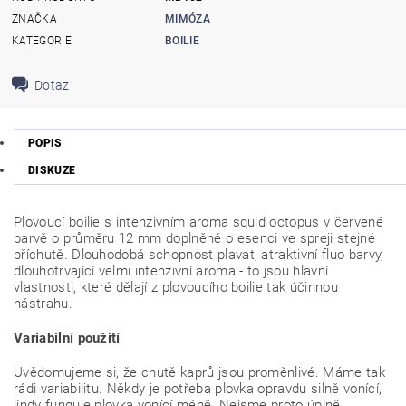
ZNAČKA
MIMÓZA
KATEGORIE
BOILIE
Dotaz
POPIS
DISKUZE
Plovoucí boilie s intenzivním aroma squid octopus v červené
barvě o průměru 12 mm doplněné o esenci ve spreji stejné
příchutě. Dlouhodobá schopnost plavat, atraktivní fluo barvy,
dlouhotrvající velmi intenzivní aroma - to jsou hlavní
vlastnosti, které dělají z plovoucího boilie tak účinnou
nástrahu.
Variabilní použití
Uvědomujeme si, že chutě kaprů jsou proměnlivé. Máme tak
rádi variabilitu. Někdy je potřeba plovka opravdu silně vonící,
jindy funguje plovka vonící méně. Nejsme proto úplně