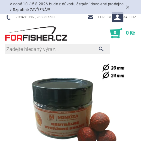
V době 10.-15.8.2026 bude z důvodu čerpání dovolené prodejna
v Rapotíně ZAVŘENÁ!!!
739491096 , 733530990
FORFISHER@EMAIL.CZ
0
0 Kč