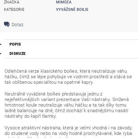
ZNAČKA
MIMÓZA
KATEGORIE
VYVÁŽENÉ BOILIE
Dotaz
POPIS
DISKUZE
Odlehčená verze klasického boilies, která neutralizuje váhu
háčku, čímž se lépe pohybuje ve vodním prostředí a stává se
tak oblíbenou specialitou na opatrné kapry.
Neutrálně vyvážené boilies představuje jednu z
nejefektivnějších variant prezentace Vaší nástrahy. Snížená
hmotnost koule neutralizuje váhu háčku a ta tak díky tomu
ladně balancuje na dně, čímž dochází k snadnějšímu nasátí
nástrahy do kapří tlamky.
Vysoce atraktivní nástraha, která je velmi vhodná i na závody,
do studené vody nebo na vody hodně prochytávané, kde ryba