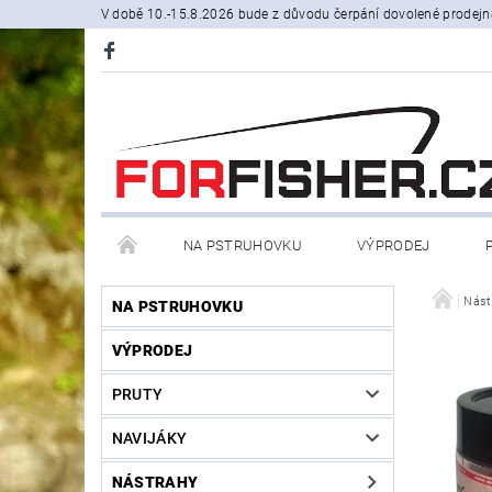
V době 10.-15.8.2026 bude z důvodu čerpání dovolené prodejn
NA PSTRUHOVKU
VÝPRODEJ
STOJANY A SIGNALIZÁTORY
ČLUNY, BELLY BO
Nást
NA PSTRUHOVKU
VÝPRODEJ
PRODÁVANÉ ZNAČKY
NOVINKY U NÁS
PRUTY
NAVIJÁKY
NÁSTRAHY