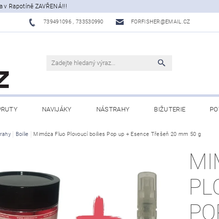
a v Rapotíně ZAVŘENÁ!!!
739491096 , 733530990
FORFISHER@EMAIL.CZ
PRUTY
NAVIJÁKY
NÁSTRAHY
BIŽUTERIE
PO
ATY, ECHOLOTY
rahy
Boilie
Mimóza Fluo Plovoucí boilies Pop up + Esence Třešeň 20 mm 50 g
OBLEČENÍ
CAMPING
DÁRKOVÉ PŘ
MI
BLOG
PL
PO