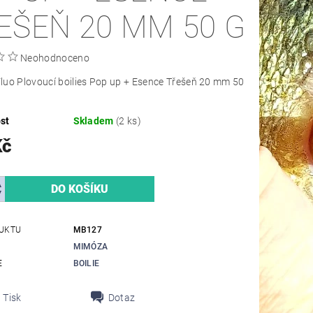
EŠEŇ 20 MM 50 G
Neohodnoceno
uo Plovoucí boilies Pop up + Esence Třešeň 20 mm 50
st
Skladem
(2 ks)
Kč
UKTU
MB127
MIMÓZA
E
BOILIE
Tisk
Dotaz