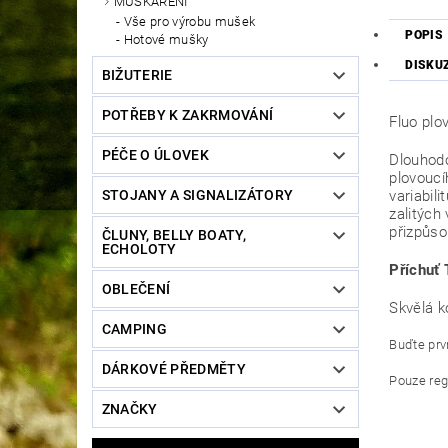
MUŠKAŘENÍ
Vše pro výrobu mušek
POPIS
Hotové mušky
DISKU
BIŽUTERIE
POTŘEBY K ZAKRMOVÁNÍ
Fluo plo
PÉČE O ÚLOVEK
Dlouhodob
plovoucí
variabil
STOJANY A SIGNALIZÁTORY
zalitých
přizpůso
ČLUNY, BELLY BOATY,
ECHOLOTY
Příchuť
OBLEČENÍ
Skvělá k
CAMPING
Buďte prvn
DÁRKOVÉ PŘEDMĚTY
Pouze reg
ZNAČKY