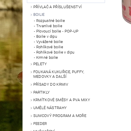
PŘÍVLAČ A PŘÍSLUŠENSTVÍ
BOILIE
Rozpustné boilie
Trvanlivé boilie
Plovoucí boilie - POP-UP
Boilie v dipu
Vyvážené boilie
Rohlíkové boilie
Rohlíkové boilie v dipu
Krmné boilie
PELETY
FOUKANÁ KUKUŘICE, PUFFY,
MEDOVKY A DALŠÍ
PŘÍSADY DO KRMIV
PARTIKLY
KRMÍTKOVÉ SMĚSY A PVA MIXY
UMĚLÉ NÁSTRAHY
SUMCOVÝ PROGRAM A MOŘE
FEEDER