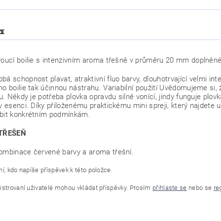
ZE
voucí boilie s intenzivním aroma třešně v průměru 20 mm doplněné 
á schopnost plavat, atraktivní fluo barvy, dlouhotrvající velmi inten
ho boilie tak účinnou nástrahu. Variabilní použití Uvědomujeme si,
itu. Někdy je potřeba plovka opravdu silně vonící, jindy funguje pl
 v esenci. Díky přiloženému praktickému mini spreji, který najdete 
bit konkrétním podmínkám.
 TŘEŠEŇ
ombinace červené barvy a aroma třešní.
í, kdo napíše příspěvek k této položce.
istrovaní uživatelé mohou vkládat příspěvky. Prosím
přihlaste se
nebo se
re