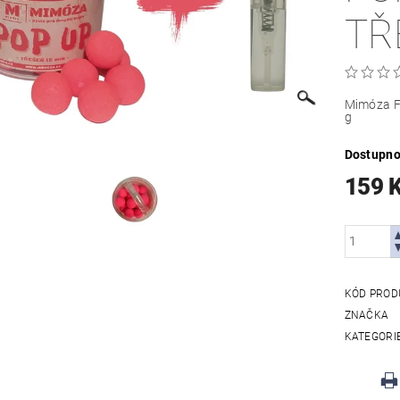
TŘ
Mimóza Fl
g
Dostupno
159 
KÓD PROD
ZNAČKA
KATEGORI