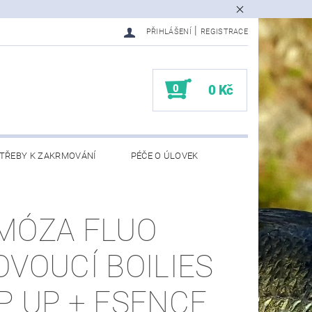
|
PŘIHLÁŠENÍ
REGISTRACE
0
0 Kč
TŘEBY K ZAKRMOVÁNÍ
PÉČE O ÚLOVEK
EDMĚTY
KONTAKTY
MÓZA FLUO
OVOUCÍ BOILIES
P UP + ESENCE