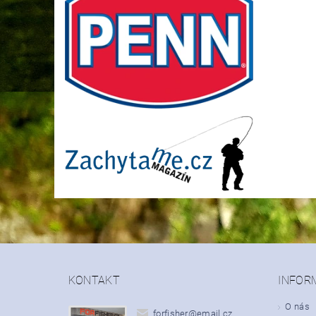
KONTAKT
INFOR
O nás
forfisher
@
email.cz