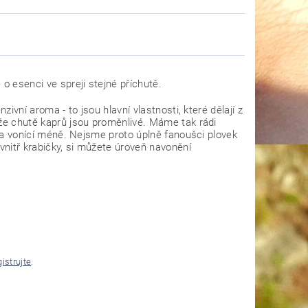
o esenci ve spreji stejné příchutě.
zivní aroma - to jsou hlavní vlastnosti, které dělají z
 že chutě kaprů jsou proměnlivé. Máme tak rádi
ovka vonící méně. Nejsme proto úplně fanoušci plovek
uvnitř krabičky, si můžete úroveň navonění
gistrujte
.