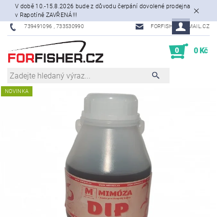
V době 10.-15.8.2026 bude z důvodu čerpání dovolené prodejna
v Rapotíně ZAVŘENÁ!!!
739491096 , 733530990
FORFISHER@EMAIL.CZ
0
0 Kč
NOVINKA