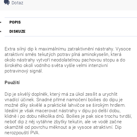
Dotaz
POPIS
DISKUZE
Extra silný dip k maximálnímu zatraktivnění nástrahy. Vysoce
atraktivní směs tekutých potrav plná aminokyselin, která
okolo nástrahy vytvoří neodolatelnou pachovou stopu a do
širokého okolí vodního světa vyšle velmi intenzivní
potravinový signál.
Použití
Dip je skvělý doplněk, který má za úkol zesílit a urychlit
vnadící účinek. Snadné přímé namočení boilies do dipu je
možné díky skvělé a praktické lahvičce se širokým hrdlem.
Ideální je však macerovat nástrahy v dipu po delší dobu,
klidně i po dobu několika dnů. Boilies je pak sice trochu tvrdší,
neboť dip z něj vytáhne zbytky tekutin, ale ve vodě začne
okamžitě od povrchu měknout a je vysoce atraktivní. Dip
nerozpouští PVA.