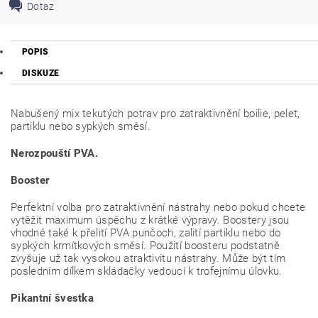
Dotaz
POPIS
DISKUZE
Nabušený mix tekutých potrav pro zatraktivnění boilie, pelet,
partiklu nebo sypkých směsí.
Nerozpouští PVA.
Booster
Perfektní volba pro zatraktivnění nástrahy nebo pokud chcete
vytěžit maximum úspěchu z krátké výpravy. Boostery jsou
vhodné také k přelití PVA punčoch, zalití partiklu nebo do
sypkých krmítkových směsí. Použití boosteru podstatně
zvyšuje už tak vysokou atraktivitu nástrahy. Může být tím
posledním dílkem skládačky vedoucí k trofejnímu úlovku.
Pikantní švestka