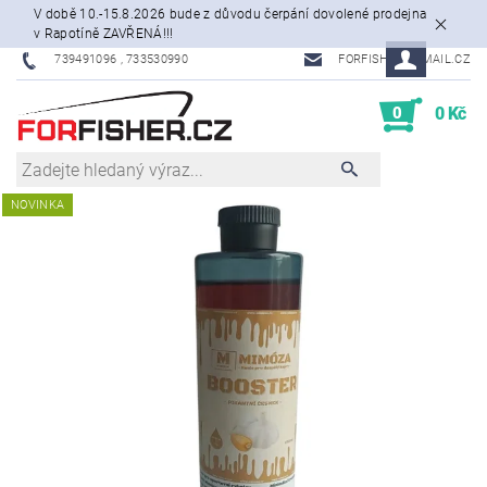
V době 10.-15.8.2026 bude z důvodu čerpání dovolené prodejna
v Rapotíně ZAVŘENÁ!!!
739491096 , 733530990
FORFISHER@EMAIL.CZ
0
0 Kč
NOVINKA