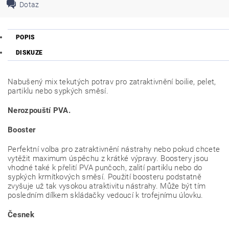
Dotaz
POPIS
DISKUZE
Nabušený mix tekutých potrav pro zatraktivnění boilie, pelet,
partiklu nebo sypkých směsí.
Nerozpouští PVA.
Booster
Perfektní volba pro zatraktivnění nástrahy nebo pokud chcete
vytěžit maximum úspěchu z krátké výpravy. Boostery jsou
vhodné také k přelití PVA punčoch, zalití partiklu nebo do
sypkých krmítkových směsí. Použití boosteru podstatně
zvyšuje už tak vysokou atraktivitu nástrahy. Může být tím
posledním dílkem skládačky vedoucí k trofejnímu úlovku.
Česnek