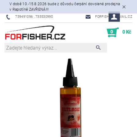
V době 10.-15.8.2026 bude z důvodu čerpání dovolené prodejna
v Rapotíně ZAVŘENÁ!!!
739491096 , 733530990
FORFISHER@EMAIL.CZ
0
0 Kč