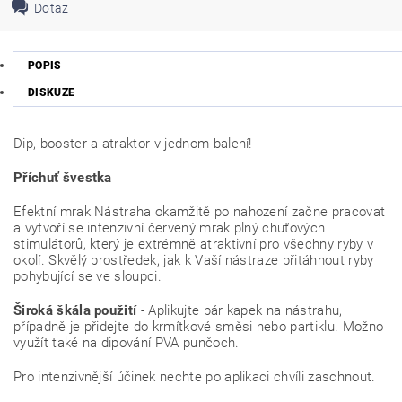
Dotaz
POPIS
DISKUZE
Dip, booster a atraktor v jednom balení!
Příchuť švestka
Efektní mrak Nástraha okamžitě po nahození začne pracovat
a vytvoří se intenzivní červený mrak plný chuťových
stimulátorů, který je extrémně atraktivní pro všechny ryby v
okolí. Skvělý prostředek, jak k Vaší nástraze přitáhnout ryby
pohybující se ve sloupci.
Široká škála použití
- Aplikujte pár kapek na nástrahu,
případně je přidejte do krmítkové směsi nebo partiklu. Možno
využít také na dipování PVA punčoch.
Pro intenzivnější účinek nechte po aplikaci chvíli zaschnout.