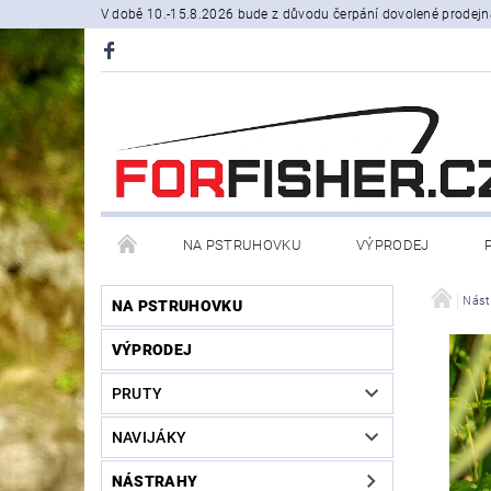
V době 10.-15.8.2026 bude z důvodu čerpání dovolené prodejn
NA PSTRUHOVKU
VÝPRODEJ
STOJANY A SIGNALIZÁTORY
ČLUNY, BELLY BO
Nást
NA PSTRUHOVKU
VÝPRODEJ
PRODÁVANÉ ZNAČKY
NOVINKY U NÁS
PRUTY
NAVIJÁKY
NÁSTRAHY