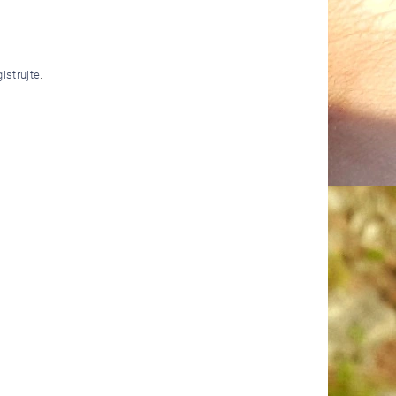
gistrujte
.