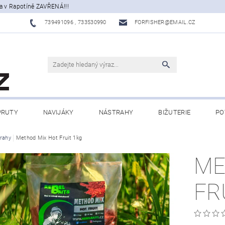
a v Rapotíně ZAVŘENÁ!!!
739491096 , 733530990
FORFISHER@EMAIL.CZ
PRUTY
NAVIJÁKY
NÁSTRAHY
BIŽUTERIE
PO
ATY, ECHOLOTY
rahy
Method Mix Hot Fruit 1kg
OBLEČENÍ
CAMPING
DÁRKOVÉ PŘ
ME
BLOG
FR