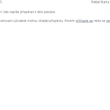
?)
Rebel Baits
í, kdo napíše příspěvek k této položce.
istrovaní uživatelé mohou vkládat příspěvky. Prosím
přihlaste se
nebo se
re