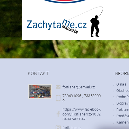
KONTAKT
INFOR
O nás
forfisher
@
email.cz
Obchod
739491096 , 73353099
Podmín
0
Doprava
https://www.facebook.
Rekla
com/Forfishercz-1082
Prodáv
04897405647
Kamenn
forfisher.cz