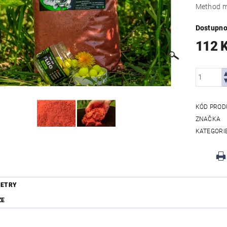
Method m
Dostupno
112 
KÓD PROD
ZNAČKA
KATEGORI
ETRY
ZE