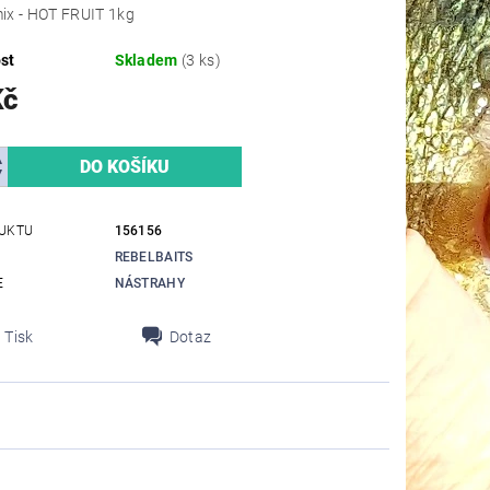
ix - HOT FRUIT 1kg
st
Skladem
(3 ks)
Kč
UKTU
156156
REBELBAITS
E
NÁSTRAHY
Tisk
Dotaz