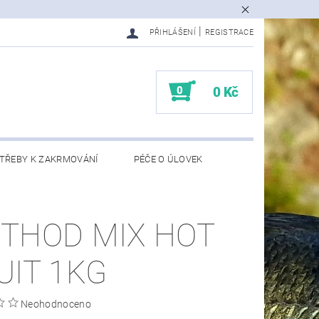
|
PŘIHLÁŠENÍ
REGISTRACE
0
0 Kč
TŘEBY K ZAKRMOVÁNÍ
PÉČE O ÚLOVEK
EDMĚTY
KONTAKTY
THOD MIX HOT
UIT 1KG
Neohodnoceno