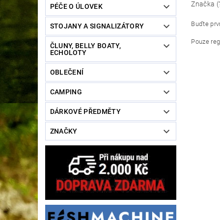
Značka (
PÉČE O ÚLOVEK
Buďte prvn
STOJANY A SIGNALIZÁTORY
Pouze reg
ČLUNY, BELLY BOATY,
ECHOLOTY
OBLEČENÍ
CAMPING
DÁRKOVÉ PŘEDMĚTY
ZNAČKY