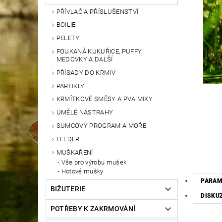
PŘÍVLAČ A PŘÍSLUŠENSTVÍ
BOILIE
PELETY
FOUKANÁ KUKUŘICE, PUFFY,
MEDOVKY A DALŠÍ
PŘÍSADY DO KRMIV
PARTIKLY
KRMÍTKOVÉ SMĚSY A PVA MIXY
UMĚLÉ NÁSTRAHY
SUMCOVÝ PROGRAM A MOŘE
FEEDER
MUŠKAŘENÍ
Vše pro výrobu mušek
Hotové mušky
PARAM
BIŽUTERIE
DISKU
POTŘEBY K ZAKRMOVÁNÍ