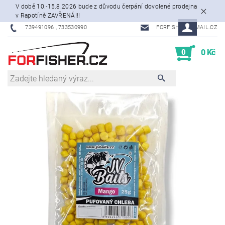
V době 10.-15.8.2026 bude z důvodu čerpání dovolené prodejna
v Rapotíně ZAVŘENÁ!!!
739491096 , 733530990
FORFISHER@EMAIL.CZ
0
0 Kč