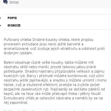
Dotaz
POPIS
DISKUZE
Pufovaný chleba Drobné kousky chleba, které projdou
procesem extrudace jsou navíc ještě barvené a
aromatizované, což zvyšuje jejich atraktivitu a odolnost proti
drobným rybkám.
Balení obsahuje různě velké kousky, takže můžete mít
nástrahu větší nebo menší, prostě takovou jakou právě
potřebujete. Snadno nástrahu přizpůsobíte velikosti a zájmu
lovených ryb. Barvy i příchutě můžete kombinovat, což učiní
nástrahu ještě zajímavější, a snadno ji můžete umístit i mimo
háček, což je skutečně efektivní, protože ta zvýšíte počet
bezpečně zaseknutých ryb. Nejčastěji se dočkáte záběrů od
kaprů, ale na řece vás může překvapit třeba i pěkný tloušť.
Extrudovaný chléb je celoroční nástraha a nemělo by se na
něj zapomínat.