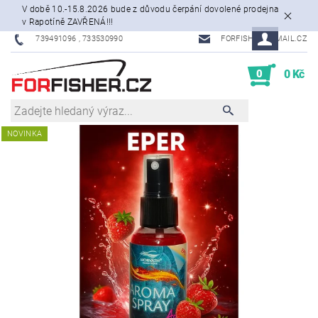
V době 10.-15.8.2026 bude z důvodu čerpání dovolené prodejna
v Rapotíně ZAVŘENÁ!!!
739491096 , 733530990
FORFISHER@EMAIL.CZ
0
0 Kč
NOVINKA