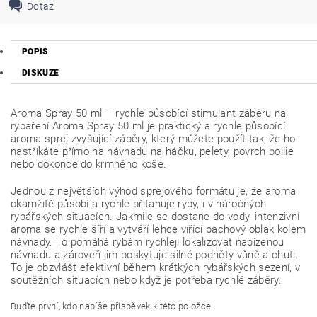
Dotaz
POPIS
DISKUZE
Aroma Spray 50 ml – rychle působící stimulant záběru na
rybaření Aroma Spray 50 ml je praktický a rychle působící
aroma sprej zvyšující záběry, který můžete použít tak, že ho
nastříkáte přímo na návnadu na háčku, pelety, povrch boilie
nebo dokonce do krmného koše.
Jednou z největších výhod sprejového formátu je, že aroma
okamžitě působí a rychle přitahuje ryby, i v náročných
rybářských situacích. Jakmile se dostane do vody, intenzivní
aroma se rychle šíří a vytváří lehce vířící pachový oblak kolem
návnady. To pomáhá rybám rychleji lokalizovat nabízenou
návnadu a zároveň jim poskytuje silné podněty vůně a chuti.
To je obzvlášť efektivní během krátkých rybářských sezení, v
soutěžních situacích nebo když je potřeba rychlé záběry.
Buďte první, kdo napíše příspěvek k této položce.