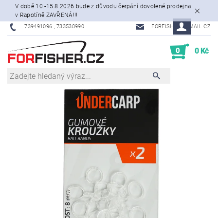
V době 10.-15.8.2026 bude z důvodu čerpání dovolené prodejna
v Rapotíně ZAVŘENÁ!!!
739491096 , 733530990
FORFISHER@EMAIL.CZ
0
0 Kč