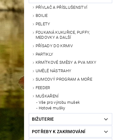
PŘÍVLAČ A PŘÍSLUŠENSTVÍ
BOILIE
PELETY
FOUKANÁ KUKUŘICE, PUFFY,
MEDOVKY A DALŠÍ
PŘÍSADY DO KRMIV
PARTIKLY
KRMÍTKOVÉ SMĚSY A PVA MIXY
UMĚLÉ NÁSTRAHY
SUMCOVÝ PROGRAM A MOŘE
FEEDER
MUŠKAŘENÍ
Vše pro výrobu mušek
Hotové mušky
BIŽUTERIE
POTŘEBY K ZAKRMOVÁNÍ