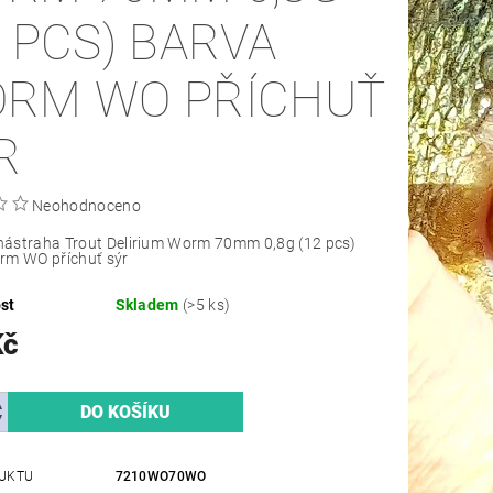
2 PCS) BARVA
RM WO PŘÍCHUŤ
R
Neohodnoceno
ástraha Trout Delirium Worm 70mm 0,8g (12 pcs)
rm WO příchuť sýr
st
Skladem
(>5 ks)
Kč
UKTU
7210WO70WO