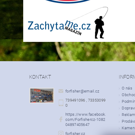
KONTAKT
INFOR
O nás
forfisher
@
email.cz
Obchod
739491096 , 73353099
Podmín
0
Doprava
https://www.facebook.
Rekla
com/Forfishercz-1082
Prodáv
04897405647
Kamenn
forfisher.cz