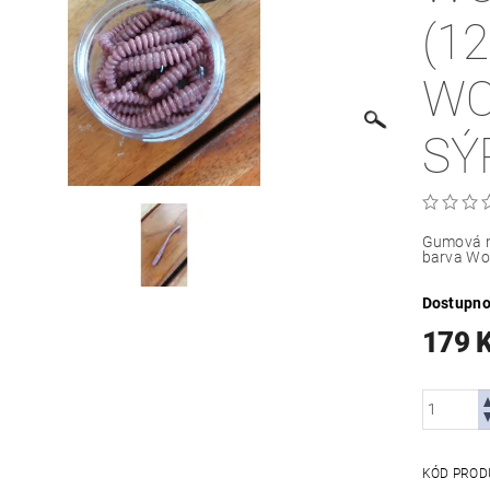
(1
WO
SÝ
Gumová n
barva Wo
Dostupno
179 
KÓD PROD