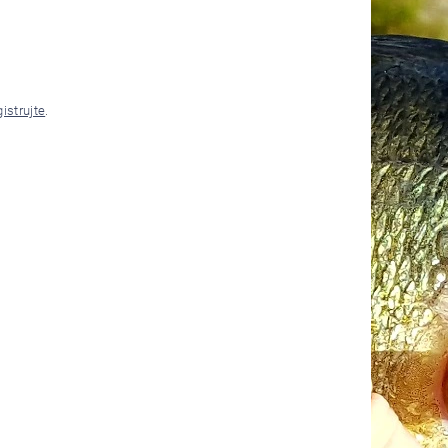
gistrujte
.