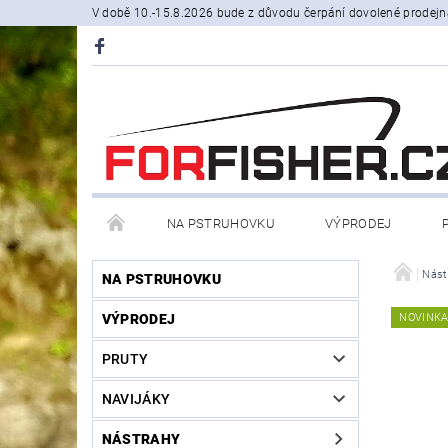
V době 10.-15.8.2026 bude z důvodu čerpání dovolené prodejn
NA PSTRUHOVKU
VÝPRODEJ
STOJANY A SIGNALIZÁTORY
ČLUNY, BELLY BO
Nást
NA PSTRUHOVKU
VÝPRODEJ
NOVINK
PRODÁVANÉ ZNAČKY
NOVINKY U NÁS
PRUTY
NAVIJÁKY
NÁSTRAHY