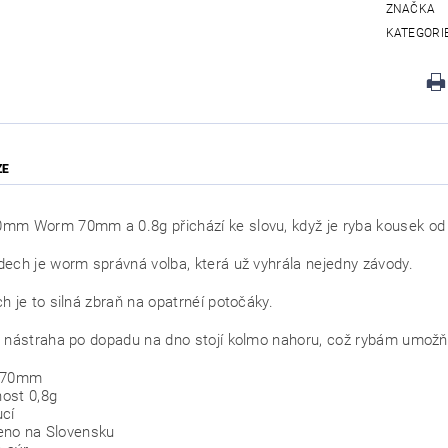
ZNAČKA
KATEGORI
ZE
mm Worm 70mm a 0.8g přichází ke slovu, když je ryba kousek od
ech je worm správná volba, která už vyhrála nejedny závody.
h je to silná zbraň na opatrnéí potočáky.
 nástraha po dopadu na dno stojí kolmo nahoru, což rybám umožňu
a 70mm
ost 0,8g
ucí
eno na Slovensku