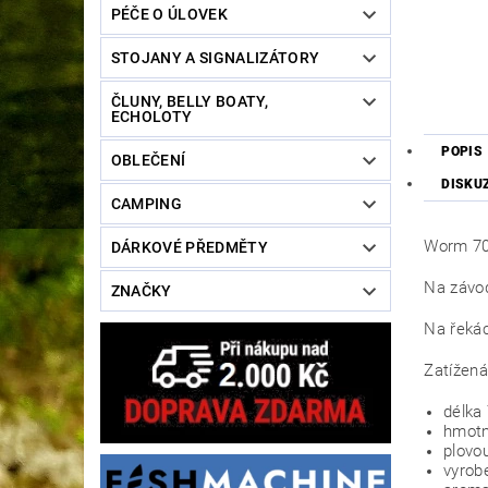
PÉČE O ÚLOVEK
STOJANY A SIGNALIZÁTORY
ČLUNY, BELLY BOATY,
ECHOLOTY
POPIS
OBLEČENÍ
DISKU
CAMPING
Worm 70
DÁRKOVÉ PŘEDMĚTY
Na závod
ZNAČKY
Na řekác
Zatížená
délk
hmotn
plovo
vyrob