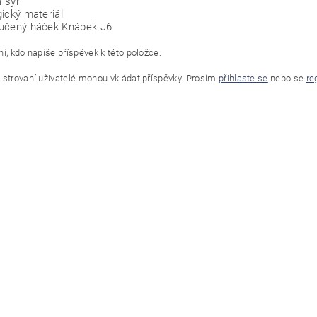
 sýr
gický materiál
učený háček Knápek J6
í, kdo napíše příspěvek k této položce.
istrovaní uživatelé mohou vkládat příspěvky. Prosím
přihlaste se
nebo se
re