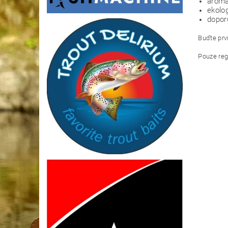
aroma
ekolo
dopor
Buďte prvn
Pouze reg