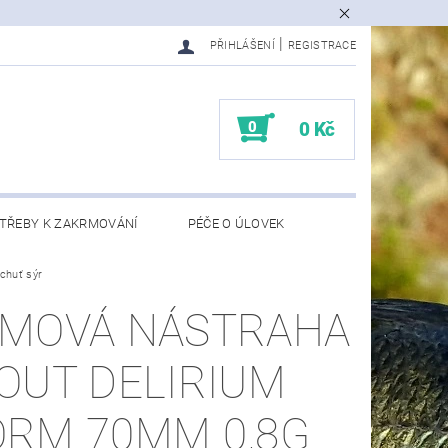
|
PŘIHLÁŠENÍ
REGISTRACE
0
0 Kč
TŘEBY K ZAKRMOVÁNÍ
PÉČE O ÚLOVEK
chuť sýr
EDMĚTY
KONTAKTY
MOVÁ NÁSTRAHA
OUT DELIRIUM
RM 70MM 0,8G