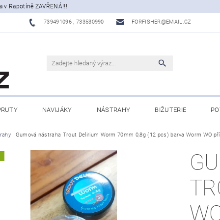
a v Rapotíně ZAVŘENÁ!!!
739491096 , 733530990
FORFISHER@EMAIL.CZ
PRUTY
NAVIJÁKY
NÁSTRAHY
BIŽUTERIE
PO
ATY, ECHOLOTY
rahy
Gumová nástraha Trout Delirium Worm 70mm 0,8g (12 pcs) barva Worm WO pří
OBLEČENÍ
CAMPING
DÁRKOVÉ PŘ
GU
A
BLOG
TR
WO