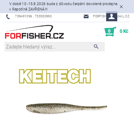
V době 10.-15.8.2026 bude z důvodu čerpání dovolené prodejna
v Rapotíně ZAVŘENÁ!!!
739491096 , 733530990
FORFISHER@EMAIL.CZ
0
0 Kč