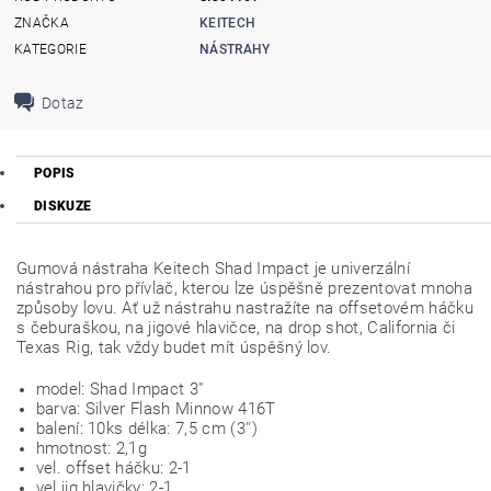
ZNAČKA
KEITECH
KATEGORIE
NÁSTRAHY
Dotaz
POPIS
DISKUZE
Gumová nástraha Keitech Shad Impact je univerzální
nástrahou pro přívlač, kterou lze úspěšně prezentovat mnoha
způsoby lovu. Ať už nástrahu nastražíte na offsetovém háčku
s čeburaškou, na jigové hlavičce, na drop shot, California či
Texas Rig, tak vždy budet mít úspěšný lov.
model: Shad Impact 3"
barva: Silver Flash Minnow 416T
balení: 10ks délka: 7,5 cm (3'')
hmotnost: 2,1g
vel. offset háčku: 2-1
vel.jig hlavičky: 2-1